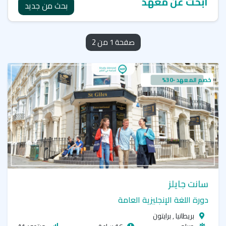
ابحث عن معهد
بحث من جديد
صفحة 1 من 2
خصم المعهد -30%
سانت جايلز
دورة اللغة الإنجليزية العامة
بريطانيا , برايتون