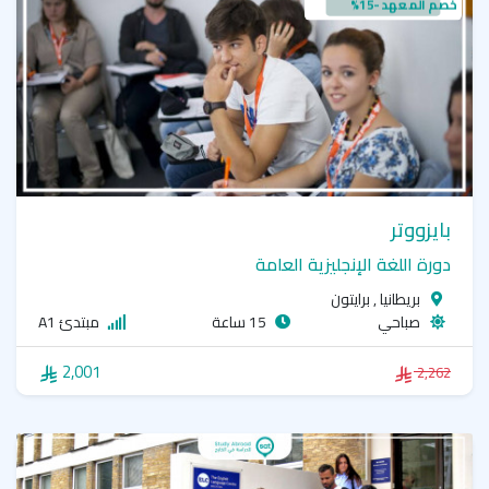
خصم المعهد -15%
بايزووتر
دورة اللغة الإنجليزية العامة
بريطانيا , برايتون
صباحي
15 ساعة
مبتدئ A1
2,001
2,262