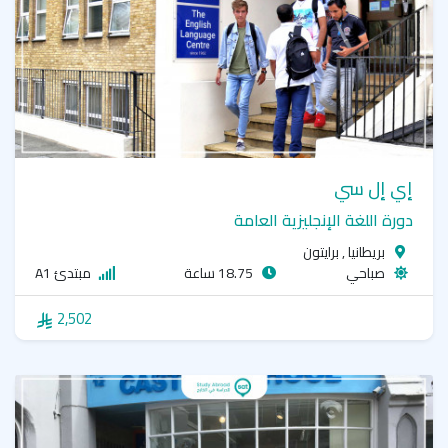
إي إل سي
دورة اللغة الإنجليزية العامة
بريطانيا , برايتون
صباحي
18.75 ساعة
مبتدئ A1
2,502