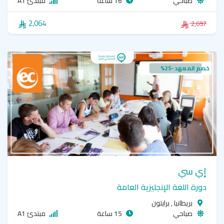
صباحي
16 ساعة
مبتدئ A1
2,064
2,697
خصم المعهد -25%
إي سي
دورة اللغة الإنجليزية العامة
بريطانيا , برايتون
صباحي
15 ساعة
مبتدئ A1