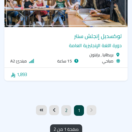
لوكسديل إنجلش سنتر
دورة اللغة الإنجليزية العامة
بريطانيا , برايتون
صباحي
15 ساعة
مبتدئ A2
1,893
2
1
صفحة 1 من 2