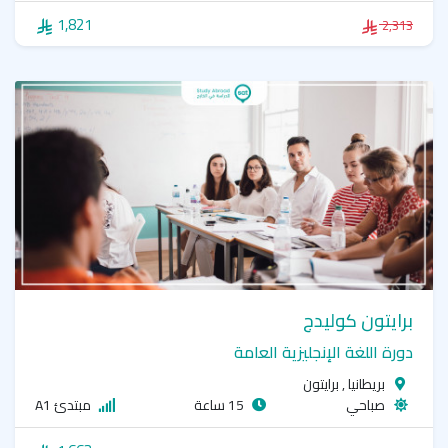
1,821
2,313
برايتون كوليدج
دورة اللغة الإنجليزية العامة
بريطانيا , برايتون
صباحي
15 ساعة
مبتدئ A1