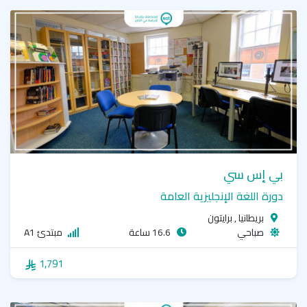
بي إس سي
دورة اللغة الإنجليزية العامة
بريطانيا , برايتون
صباحي
16.6 ساعة
مبتدئ A1
1,791