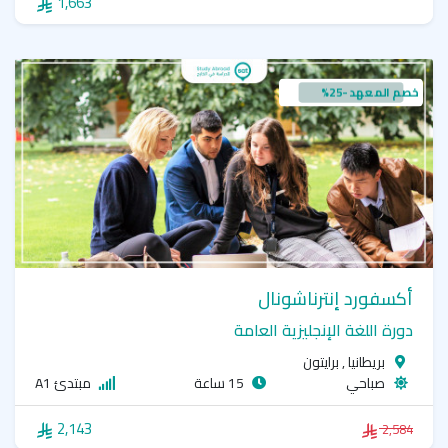
1,663
خصم المعهد -25%
أكسفورد إنترناشونال
دورة اللغة الإنجليزية العامة
بريطانيا , برايتون
صباحي
15 ساعة
مبتدئ A1
2,143
2,584