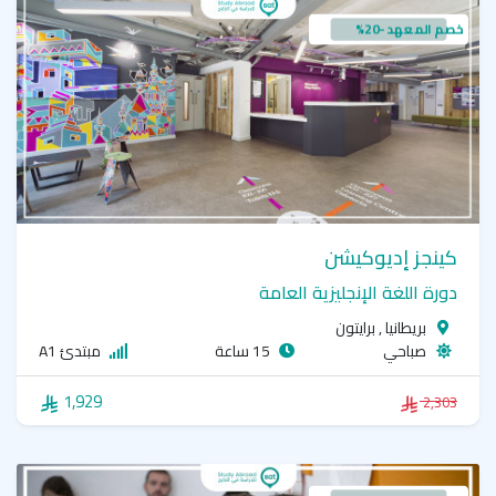
خصم المعهد -20%
كينجز إديوكيشن
دورة اللغة الإنجليزية العامة
بريطانيا , برايتون
صباحي
15 ساعة
مبتدئ A1
1,929
2,303