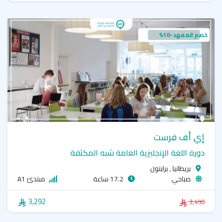
خصم المعهد -10%
إي أف فرست
دورة اللغة الإنجليزية العامة شبه المكثفة
بريطانيا , برايتون
صباحي
17.2 ساعة
مبتدئ A1
3,292
3,490