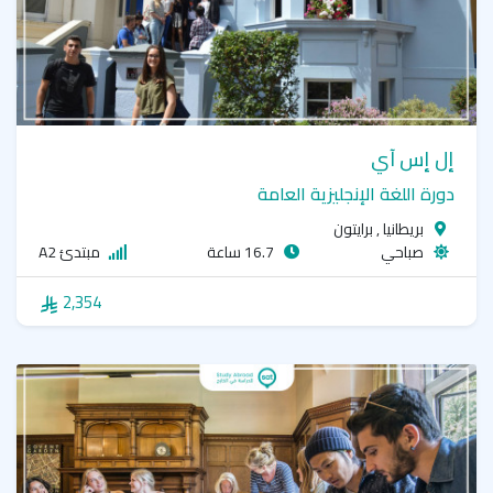
إل إس آي
دورة اللغة الإنجليزية العامة
بريطانيا , برايتون
صباحي
16.7 ساعة
مبتدئ A2
2,354