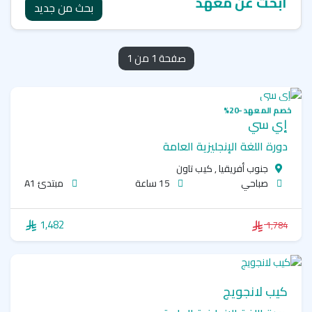
ابحث عن معهد
بحث من جديد
صفحة 1 من 1
خصم المعهد -20%
إي سي
دورة اللغة الإنجليزية العامة
جنوب أفريقيا , كيب تاون
صباحي
15 ساعة
مبتدئ A1
1,482
1,784
كيب لانجويج