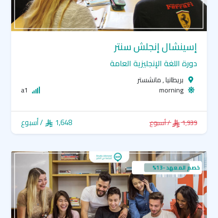
إسينشال إنجلش سنتر
دورة اللغة الإنجليزية العامة
بريطانيا , مانشستر
a1
morning
1,648
/ أسبوع
1,939
/ أسبوع
خصم المعهد -13%