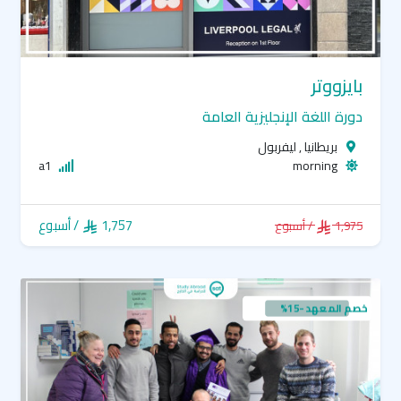
بايزووتر
دورة اللغة الإنجليزية العامة
بريطانيا , ليفربول
a1
morning
1,757
/ أسبوع
1,975
/ أسبوع
خصم المعهد -15%