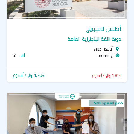
أطلس لانجويج
دورة اللغة الإنجليزية العامة
أيرلندا , دبلن
a1
morning
1,709
/ أسبوع
1,814
/ أسبوع
خصم المعهد -20%