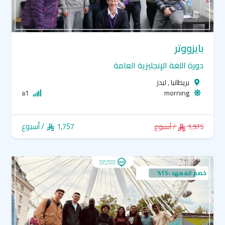
بايزووتر
دورة اللغة الإنجليزية العامة
بريطانيا , ليدز
a1
morning
1,757
/ أسبوع
1,975
/ أسبوع
خصم المعهد -15%