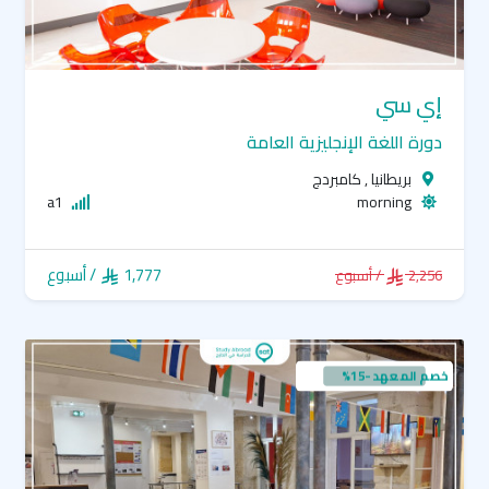
إي سي
دورة اللغة الإنجليزية العامة
بريطانيا , كامبردج
a1
morning
1,777
/ أسبوع
2,256
/ أسبوع
خصم المعهد -15%