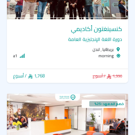
كنسينغتون أكاديمي
دورة اللغة الإنجليزية العامة
بريطانيا , لندن
a1
morning
1,768
/ أسبوع
1,990
/ أسبوع
خصم المعهد -25%