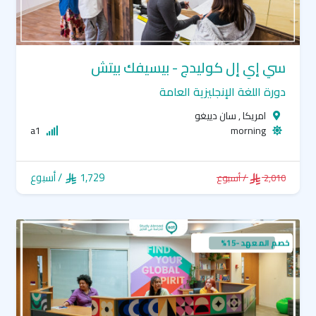
سي إي إل كوليدج - بيسيفك بيتش
دورة اللغة الإنجليزية العامة
امريكا , سان دييغو
a1
morning
1,729
/ أسبوع
2,010
/ أسبوع
خصم المعهد -15%