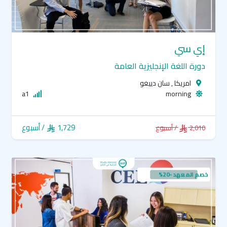
إي سي
دورة اللغة الإنجليزية العامة
امريكا , سان دييغو
a1
morning
1,729
/ أسبوع
2,010
/ أسبوع
خصم المعهد -20%