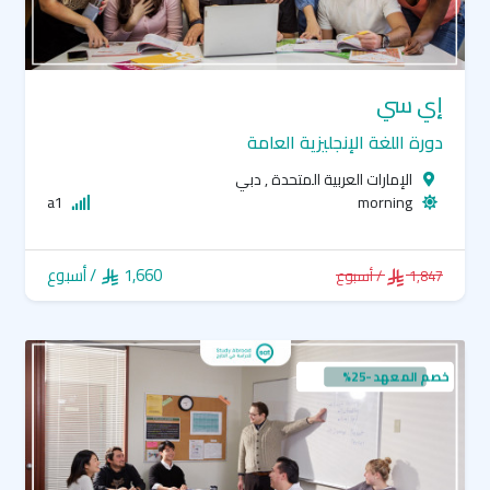
إي سي
دورة اللغة الإنجليزية العامة
الإمارات العربية المتحدة , دبي
a1
morning
1,660
/ أسبوع
1,847
/ أسبوع
خصم المعهد -25%