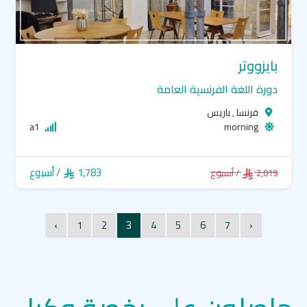
بايزووتر
دورة اللغة الفرنسية العامة
فرنسا , باريس
a1
morning
1,783
/ أسبوع
2,019
/ أسبوع
‹
1
2
3
4
5
6
7
›