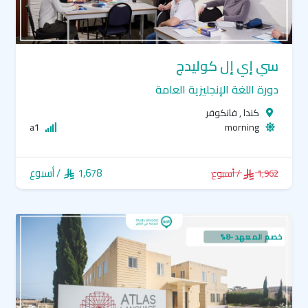
سي إي إل كوليدج
دورة اللغة الإنجليزية العامة
كندا , فانكوفر
a1
morning
1,678
/ أسبوع
1,962
/ أسبوع
خصم المعهد -8%