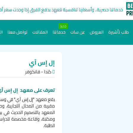
خدماتنا حصرية.. وأسعارنا تنافسية نتعهد بدفع الفرق إذا وجدت سعر أ
جديد
طلب تأشيرة
العروض
عن سات
خدماتنا
المقالات
تواصل معنا
ال
إل إس آي
كندا - فانكوفر
تعرف على معهد
إل إس آي
يقع معهد "إل إس آي" في وسط 
مقربة من المحال التجارية، وم
المعهد بالتصميم الحديث في بي
ومكتبة، وقاعة مخصصة للدراسة 
الطلبة.