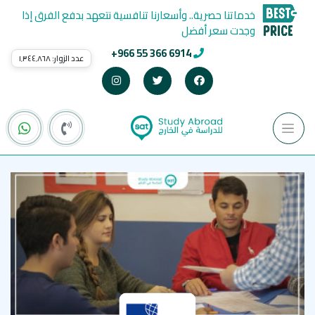
خدماتنا حصرية.. وأسعارنا تنافسية نتعهد بدفع الفرق إذا
وجدت سعر أفضل
+966 55 366 6914
عدد الزوار:
١٬٣٤٤٬٨٦٨