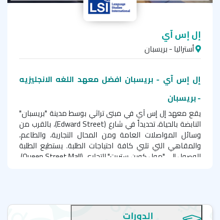
إل إس آي
أستراليا - بريسبان
إل إس آي - بريسبان افضل معهد اللغه الانجليزيه
-
بريسبان
يقع معهد إل إس آي في مبنى تراثي بوسط مدينة "بريسبان"
النابضة بالحياة، تحديداً في شارع (
Edward Street
)، بالقرب من
وسائل المواصلات العامة ومن المحال التجارية، والطاعم،
والمقاهي التي تلبي كافة احتياجات الطلبة. يستطيع الطلبة
الوصول إلى "مول كوين ستريت" التجاري (
Queen Street Mall
)،
والحدائق النباتية (
City Botanic Gardens
) على ضفاف النهر من
مقر المعهد بسهولة ويُسر.
يوفر المعهد بيئة دراسية مريحة للطلبة مما يساعدهم على
التحصيل العلمي والاستمتاع بأوقات الفراغ. تشمل مرافق مبنى
الدورات
المعهد على قاعات دراسية مكيفة، ومعمل كمبيوتر، وقاعة