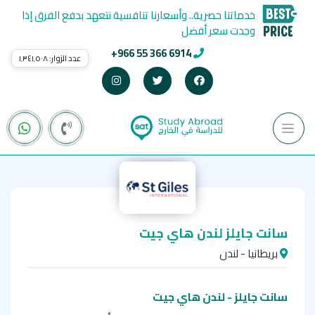
خدماتنا حصرية.. وأسعارنا تنافسية نتعهد بدفع الفرق إذا
وجدت سعر أفضل
+966 55 366 6914
عدد الزوار:
١٬٣٤١٬٥٠٨
سانت جايلز لندن هاي جيت
بريطانيا - لندن
سانت جايلز - لندن هاي جيت