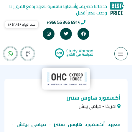
خدماتنا حصرية.. وأسعارنا تنافسية نتعهد بدفع الفرق إذا
وجدت سعر أفضل
+966 55 366 6914
عدد الزوار:
١٬٣٤٢٬٩٤٣
أكسفورد هاوس سنترز
امريكا - ميامي بيتش
معهد أكسفورد هاوس سنترز - ميامي بيتش -