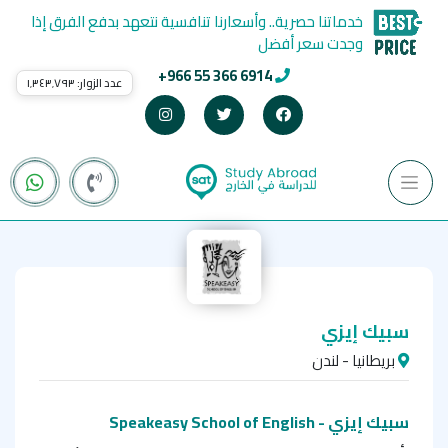
خدماتنا حصرية.. وأسعارنا تنافسية نتعهد بدفع الفرق إذا
وجدت سعر أفضل
+966 55 366 6914
عدد الزوار:
١٬٣٤٣٬٧٩٣
سبيك إيزي
بريطانيا - لندن
سبيك إيزي - Speakeasy School of English