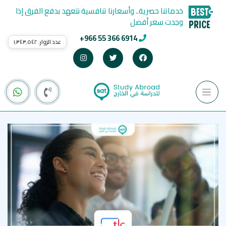
خدماتنا حصرية.. وأسعارنا تنافسية نتعهد بدفع الفرق إذا
وجدت سعر أفضل
+966 55 366 6914
عدد الزوار:
١٬٣٤٣٬٥٤٢