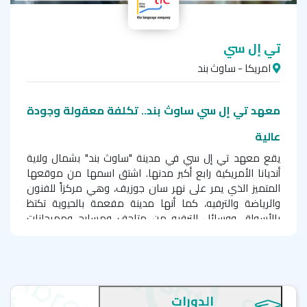
تي إل سي
امريكا - ساوث بند
معهد تي إل سي ساوث بند.. تكلفة معقولة وجودة
عالية
يقع معهد تي إل سي في مدينة "ساوث بند" بشمال ولاية
أنديانا الأمريكية رابع أكبر مدنها. اشتق اسمها من موقعها
المتميز الذي يمر على نهر سان جوزيف، وهي مركزاً للفنون
والرياضة والترفيه، كما أنها مدينة مفعمة بالحيوية تكتظ
بالأسواق ووسائل الترفيه من متاحف ومسارح ومهرجانات
سنوية. مدينة ساوث بند "مجتمع صديق للدراجات" كما أُطلق
عليه، حيث يشمل ما يقارب ٧٠ ميلاً من مسارات الدراجات عبر
المدينة. تشتهر المدينة بمتحف (Studebaker) الوطني للسيارات
الكلاسيكية التي كانت تُصَنع قديماً. تتمتع "ساوث بند" بمناخها
المعتدل طوال العام، كما تتمتع بجمالها الطبيعي وتعدد فرص
الدورات