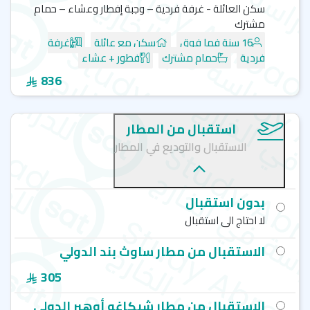
سكن العائلة - غرفة فردية – وجبة إفطار وعشاء – حمام
مشترك
16 سنة فما فوق
سكن مع عائلة
غرفة
فردية
حمام مشترك
فطور + عشاء
836
استقبال من المطار
الاستقبال والتوديع في المطار
بدون استقبال
لا احتاج الى استقبال
الاستقبال من مطار ساوث بند الدولي
305
الاستقبال من مطار شيكاغو أوهير الدولي