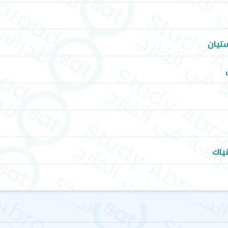
ستيان
نياك