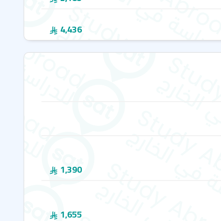
قدم ملموس يتناسب مع أهدافه واحتياجاته الخاصة.
لمية: قصة تحول بياريتز
4,436
متواضعاً لصيد الحيتان، لكنها تحولت في القرن التاسع عشر إلى
ينة بياريتز إلى وجهة عصرية جذبت إليها النخبة الأوروبية. من
تصبح مركزاً نابضاً بالحياة للسياحة والثقافة والدبلوماسية
.
لا يزال
اضحاً من خلال هندستها المعمارية – فبعض المباني على طراز
ة.
 جمال الطبيعة وروح الاحتفال
لمية لمحبي ركوب الأمواج
.
ستكتشفون أجواء فريدة، وطبيعة
طئ جميلة، على بُعد دقائق فقط من إسبانيا. بفضل حياتها
 حضور العديد من المهرجانات الشعبية والاحتفالات القروية التي
ينة ومنطقة تزخر بالمفاجآت لجميع الأعمار
!
1,390
1,655