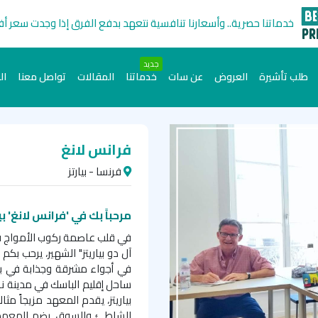
خدماتنا حصرية.. وأسعارنا تنافسية نتعهد بدفع الفرق إذا وجدت سعر أ
جديد
طلب تأشيرة
العروض
عن سات
خدماتنا
المقالات
تواصل معنا
ال
فرانس لانغ
فرنسا - بيارتز
مرحباً بك في 'فرانس لانغ' ب
في قلب عاصمة ركوب الأمواج في
آل دو بياريتز" الشهير، يرحب ب
في أجواء مشرقة وجذابة في بي
ساحل إقليم الباسك في مدينة ن
بياريتز، يقدم المعهد مزيجاً مث
الشاطئ والسوق. يضم المعهد 