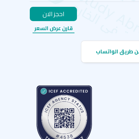
احجز الان
قارن عرض السعر
ن طريق الواتساب