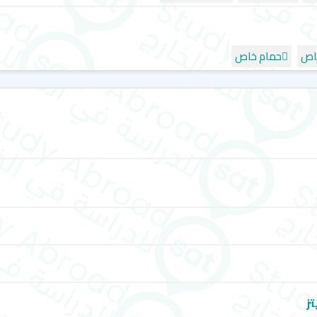
اص
حمام خاص
تز