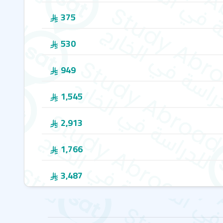
375
530
949
1,545
2,913
1,766
3,487