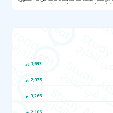
لكامل – وكل ذلك في مبنى تقليدي وجميل.
تثنائي في قلب بياريتز
اً في حي "جولري"، وهو إحدى المناطق الحيوية والأنيقة التي
نة الصاخبة في بياريتز يزدحم الحي بالمقاهي والمحلات المحلية
 فندق "باليه" وصخرة "روشيه دو لا فيرج" وشواطئ ركوب الأمواج
مسافة قريبة سيراً على الأقدام من مبنى المعهد – إنه مكان
يش نمط حياة بياريتز بشكل كامل
.
م الفرنسية إلى سوق العمل بثقة
1,633
ية إلى سوق العمل لم يعد مجرد حلم بفضل معهد "فرانس لانغ"
قبل. فدورات تعلم اللغة الفرنسية التي يقدمها المعهد لا تقتصر
2,075
دات، بل تعزز بشكل كبير فرصك في الحصول على مقعد للدراسة
مما يمنحك فرصة حقيقية للحصول على وظيفة أحلامك أو تطوير
مسيرتك المهنية باللغة الفرنسية. واللافت أن تعلم الفرنسية
3,266
م المعهد بمنهجية حديثة قائمة على التواصل. إضافة إلى ذلك،
يمية مخصصة لكل طالب على حدة، حيث يقوم خبراء اللغة بإعداد
ويتم استقبال كل طالب بشكل شخصي مع متابعة مستمرة، وذلك
2,185