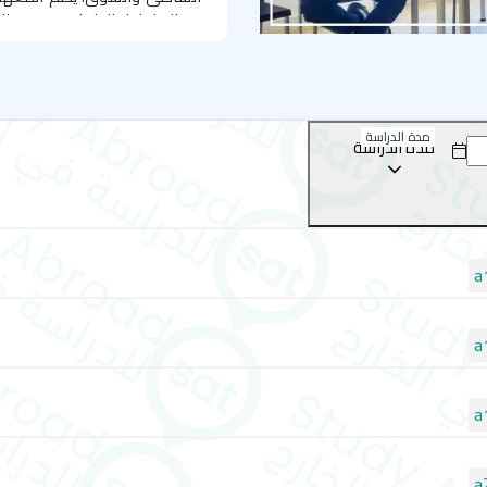
وصالة لتناول الطعام مجهزة با
تعلم الفرنسية في موقع اس
يحتل مبنى المعهد موقعاً مثالي
تجمع بين سحر البحر وروح المدي
مدة الدراسة
مدة الدراسة
والأسواق. المعالم البارزة مثل
الشهيرة في المدينة كلها على 
مثالي لتعلم اللغة الفرنسية وع
فرانس لانغ: رحلتك من تعل
إن الانتقال من الفصول الدراس
الذي يفتح لك الأبواب نحو المست
فقط على تعليم القواعد والمفر
في أرقى الجامعات الفرنسية، 
مسارك المهني، لتنطلق بثقة في 
يصبح سهلاً وممتعاً بفضل التزا
يتبع "فرانس لانغ" منهجية تعل
نظام متابعة أكاديمية فردي، 