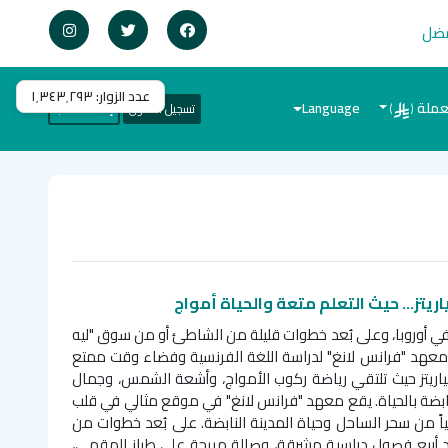
فضل
عدد الزوار:
١٬٣٤٣٬٢٩٣
عملة
Language
تسجيل الدخول
إنشاء حساب
)
(
ياريتز... حيث التعلم متعة والحياة أمواج
 أوروبا، وعلى بُعد خطوات قليلة من الشاطئ أو من سوق "ليه
كم معهد "فرانس لانغ" لدراسة اللغة الفرنسية وفضاء وقت ممتع
اريتز حيث تلتقي رياضة ركوب الأمواج، وأشعة الشمس، وجمال
ابضة بالحياة. يقع معهد "فرانس لانغ" في موقع مثالي في قلب
الياً من سحر الساحل وحياة المدينة النابضة. على بُعد خطوات من
أربع فصول دراسية مشرقة، وصالة مريحة على طراز المقهى،