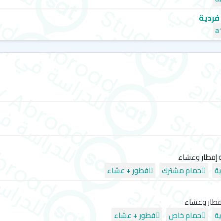
لضمان فعالية التعلم وتحقيق ت
فردية
من قرية هادئة إلى وجهة عا
كانت المدينة في السابق ميناءً 
منتجع ساحلي. سرعان ما تحولت مد
قرية ساحلية هادئة، نمت بياريتز ل
التراث الإمبراطوري للمدينة و
هوسمان تمنح بياريتز أناقة فريد
منتجع ساحلي فاخر يجمع بين
بياريتز منتجع ساحري ووجهة عا
خضراء كثيفة بشكل مذهل، وشوا
الليلية النابضة، ستتاح لك فرصة
 إفطار وعشاء
تُقام سنوياً في بياريتز. إنها مد
ة
حمام مشترك
فطور + عشاء
فطار وعشاء
ة
حمام خاص
فطور + عشاء