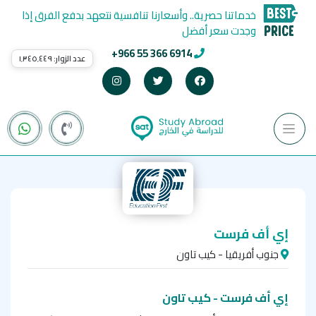
خدماتنا حصرية.. وأسعارنا تنافسية نتعهد بدفع الفرق إذا
وجدت سعر أفضل
+966 55 366 6914
عدد الزوار:
١٬٣٤٥٬٤٤٩
إي أف فرست
جنوب أفريقيا - كيب تاون
إي أف فرست - كيب تاون