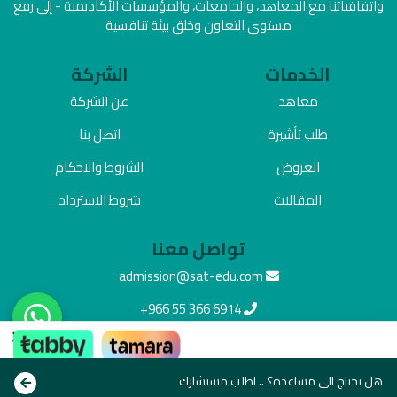
واتفاقياتنا مع المعاهد، والجامعات، والمؤسسات الأكاديمية - إلى رفع
مستوى التعاون وخلق بيئة تنافسية
الخدمات
الشركة
معاهد
عن الشركة
طلب تأشيرة
اتصل بنا
العروض
الشروط والاحكام
المقالات
شروط الاسترداد
تواصل معنا
admission@sat-edu.com
+966 55 366 6914
×
Office Number 10, 4516 Imam Saud Bin Abdulaziz Bin
ادفع بالطريقة اللي تناسبك
Mohammed Rd, Al Muruj Dist., Riyadh 12282
هل تحتاج الى مساعدة؟ .. اطلب مستشارك