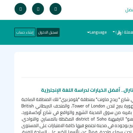
فضل
عملة
Language
تسجيل الدخول
إنشاء حساب
)
(
ل.. أفضل الخيارات لدراسة اللغة الإنجليزية
ن سنترال في شارع " ريدج ماونت" بمنطقة "بلومز بري" تلك المنطقة الصاخبة
والنابضة بالحياة بالمدينة المشهورة ببرج لندن Tower of London، والمتحف البريطاني British
معهد بقربه من سوق المدينة الشهير والواقع في شارع أوكسفورد،
وعلى مقربة من منطقة "سوهو" الترفيهية district of Soho المكتظة بالمسارح، والنوادي،
ز بوجوده في مدينة تجتمع فيها كافة الامتيازات على المستوى
تحت سماء واحدة، فضلاً عن تأثيرها الكبير على الساحة الفنية،