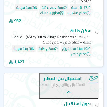
حمام مشترك
16-17 سنة
سكن مع عائلة
غرفة فردية
حمام مشترك
فطور + عشاء
932
سكن طلبة
سكن الطلبة (4Stay Dutch Village Residence) – غرفة
فردية – حمام خاص – بدون وجبات
19 سنة فما فوق
سكن طلبة
غرفة فردية
حمام خاص
1,427
استقبال من المطار
الاستقبال والتوديع في المطار
بدون استقبال