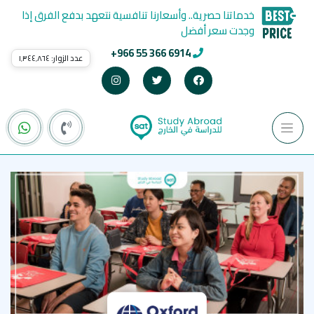
خدماتنا حصرية.. وأسعارنا تنافسية نتعهد بدفع الفرق إذا
وجدت سعر أفضل
+966 55 366 6914
عدد الزوار:
١٬٣٤٤٬٨٦٤