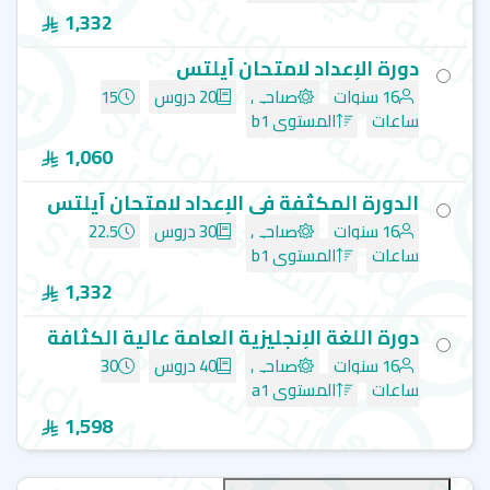
Education)
1,332
سانت جايلز - فانكوفر - St Giles International
إل إس آي - فانكوفر - LSI Education
دورة الإعداد لامتحان آيلتس
إل إس آي - تورنتو - LSI Education
16 سنوات
صباحي
20 دروس
15
إي سي - تورنتو - EC English
ساعات
المستوى b1
إي سي - مونتريال - EC English
1,060
إي أف فرست - تورنتو - EF Education First
ILSC Language Schools – مونتريال
الدورة المكثفة في الإعداد لامتحان آيلتس
16 سنوات
صباحي
30 دروس
22.5
ساعات
المستوى b1
1,332
دورة اللغة الإنجليزية العامة عالية الكثافة
16 سنوات
صباحي
40 دروس
30
ساعات
المستوى a1
1,598