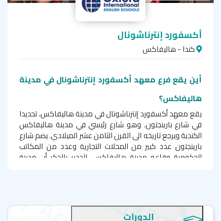
أكسفورد إنترناشونال
كندا - هاليفاكس
أين يقع فرع معهد أكسفورد إنترناشونال في مدينة
هاليفاكس؟
يقع معهد أكسفورد إنترناشونال في مدينة هاليفاكس، تحديدا
في شارع بارينجتون. وهو شارع رئيسي في مدينة هاليفاكس
الكندية ويرجع تاريخه الى القرن الثامن عشر الميلادي. يضم شارع
بارينجتون عدد كبير من المحلات التجارية وعدد من المكاتب
الحكومية وقاعه مدينة هاليفاكس. الجدير بالذكر أن مدينة
هاليفاكس عاصمة مقاطعة نوفا سكوتيا، ومركز تجاري
رئيسي معروف بتاريخه البحري. يوجد في هاليفاكس العديد من
المتنزهات والشواطئ الجميلة، مما يجعلها مدينة رائعة
لعشاق الطبيعة. تُعد هاليفاكس أيضًا خيارًا رائعًا إذا كنت تريد
العيش في مدينة صغيرة وهادئة في كندا ذات طابع حياتي
الدورات