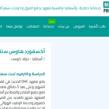
خدماتنا حصرية.. وأسعارنا تنافسية نتعهد بدفع الفرق إذا وجدت سعر أ
جديد
طلب تأشيرة
العروض
عن سات
خدماتنا
المقالات
تواصل معنا
ال
أكسفورد هاوس سنتر
أستراليا - جولد كوست
الدراسة والترفيه تحت سما
يقع معهد
OHC
الحديث في قلب
الشهير، وعلى بعد 5 دقائق فقط سيراً على الأقدام من الشاطئ.
تقع جميع المتاجر والمطاعم أما
المعهد مجهز بالعديد من المر
كمبيوتر وخدمة الإنترنت الهوائ
الدعم والمشورة الطلابية وتقدي