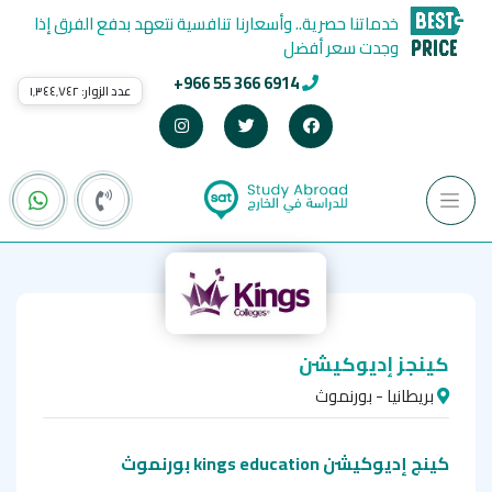
خدماتنا حصرية.. وأسعارنا تنافسية نتعهد بدفع الفرق إذا
وجدت سعر أفضل
+966 55 366 6914
عدد الزوار:
١٬٣٤٤٬٧٤٢
كينجز إديوكيشن
بريطانيا - بورنموث
كينج إديوكيشن kings education بورنموث