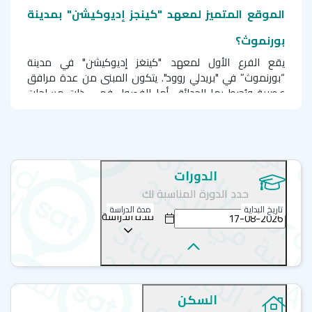
الموقع المتميز لمعهد "كينجز إديوكيشن" بمدينة
بورنموث؟
يقع الفرع الأول لمعهد "كينغز إديوكيشن" في مدينة
“بورنموث” في "بريدلي روود". يتكون المبنى من عدة مرافق
عصرية ويُحيط بها الحدائق، أما الفصول فهي ذات مساحات
واسعة مُجهزة بأحدث التقنيات مثل السبورات الذكية، ومكتبة،
ومعمل للكمبيوتر، وستوديو فني، وقاعة للأنشطة الرياضية،
وقاعة للاستراحة، وكافيتريا، ومطعم بساحة خارجية لتناول
الطعام؛ كما يوجد بالخارج ملعب خاص بالمعهد.
الدورات
أما الفرع الثاني لمدينة “بورنموث” فيقع في "سانت بيترز كوارتر"
حدد الدورة المناسبة لك
بوسط المدينة، وهو يتمتع بمرافق مشابهة لمثيلته في فرع
تاريخ البداية
مدة الدراسة
"بريدلي روود" والتي يبلغ عددها 15 فصلاً، منها 10 فصول ذات
مدة الدراسة
سبورات ذكية؛ كما يمتاز الفرع الذي يقع في الطابق العلوي
من المبنى بمساحة كبيرة للأنشطة الاجتماعية، وغرفة للصلاة،
وسكن للطلبة في المبنى ذاته. وتوجد بالفرعين خدمة الإنترنت
الهوائي مجانية. يمتاز المعهد بوجود نوادي للطلبة، وأماكن
مخصصة لتجمعات الطلبة لمشاركة الهوايات والرياضات ذاتها،
السكن
مما يساعد الجميع على تحقيق أقصى استفادة من حياتهم