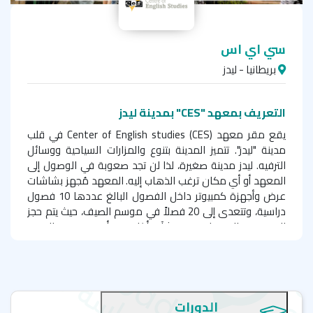
سي اي اس
بريطانيا - ليدز
التعريف بمعهد
"
CES
" بمدينة ليدز
يقع مقر معهد
Center of English studies (CES)
في قلب
مدينة "ليدز". تتميز المدينة بتنوع والمزارات السياحية ووسائل
الترفيه. ليدز مدينة صغيرة، لذا لن تجد صعوبة في الوصول إلى
المعهد أو أي مكان ترغب الذهاب إليه. المعهد مُجهز بشاشات
عرض وأجهزة كمبيوتر داخل الفصول البالغ عددها 10 فصول
دراسية، وتتعدى إلى 20 فصلاً في موسم الصيف، حيث يتم حجز
المزيد من الفصول في منشآت أكاديمية أخرى. يوجد بالمبنى
قاعة للكمبيوتر، واستراحة للطلبة، كما يتمتع الطلبة بخدمة
النترنت المجاني، وإتاحة الوصول إلى مصادر التعليم على المنصة
الإلكترونية الخاصة بالمعهد أثناء الدراسة بالمعهد أو حتى بعد
انتهاء الدورة التدريبية.
الدورات