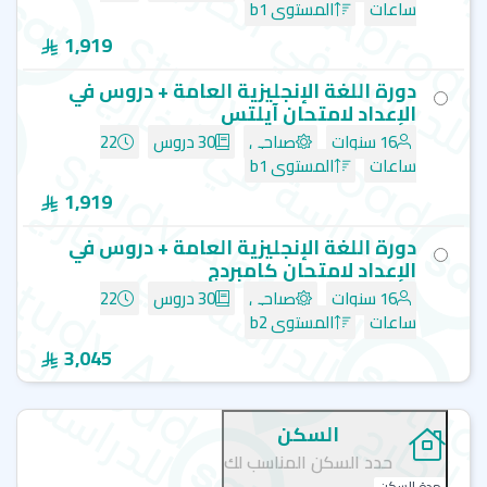
أوكسفورد هاوس سنترز - لندن أوكسفورد ستريت - Oxford
ساعات
المستوى b1
House Centres (OHC)
1,919
معهد كابلان - لندن - kaplan international languages
دورة اللغة الإنجليزية العامة + دروس في
الإعداد لامتحان آيلتس
16 سنوات
صباحي
30 دروس
22
ساعات
المستوى b1
1,919
دورة اللغة الإنجليزية العامة + دروس في
الإعداد لامتحان كامبردج
16 سنوات
صباحي
30 دروس
22
ساعات
المستوى b2
3,045
السكن
حدد السكن المناسب لك
مدة السكن