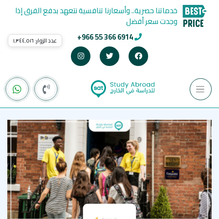
خدماتنا حصرية.. وأسعارنا تنافسية نتعهد بدفع الفرق إذا
وجدت سعر أفضل
+966 55 366 6914
عدد الزوار:
١٬٣٤٤٬٥١٦