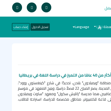
فضل
عملة
Language
تسجيل الدخول
إنشاء حساب
)
(
اللغة في بريطانيا
د (CES School) في منطقة "ويمبلدون" بلندن، تحديدًا في شارع "كينغستون روود"،
بالقرب من المرافق الحيوية في المدينة. يضم المبنى 22 فصلاً دراسيًا، ويتيح المعهد في موسم
افيين هما مدرسة "راتليش سكول" ومعهد "ساوث ويمبلدون
 قاعة للكمبيوتر، مناطق مخصصة للدراسة، استراحة للطلاب،