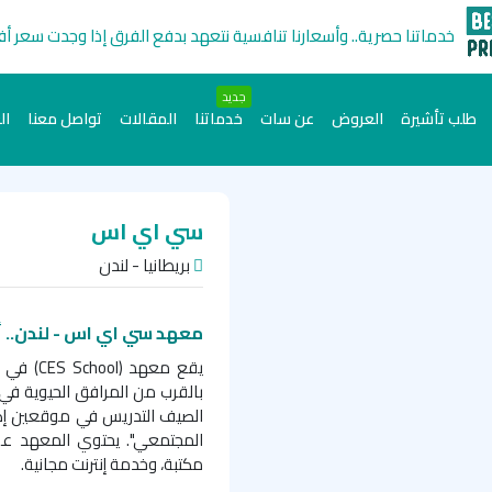
خدماتنا حصرية.. وأسعارنا تنافسية نتعهد بدفع الفرق إذا وجدت سعر أ
جديد
طلب تأشيرة
العروض
عن سات
خدماتنا
المقالات
تواصل معنا
ال
سي اي اس
بريطانيا - لندن
معهد سي اي اس - لندن.. أكثر من 40 عامًا من التميز في دراسة 
يقع معه
الصيف التدريس في موقعين إض
المجتمعي". يحتوي المعهد على
مكتبة، وخدمة إنترنت مجانية.