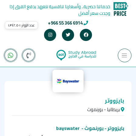
خدماتنا حصرية.. وأسعارنا تنافسية نتعهد بدفع الفرق إذا
وجدت سعر أفضل
+966 55 366 6914
عدد الزوار:
١٬٣٤٢٬٥٠١
بايزووتر
بريطانيا - بورنموث
بايزووتر - بورنموث - bayswater