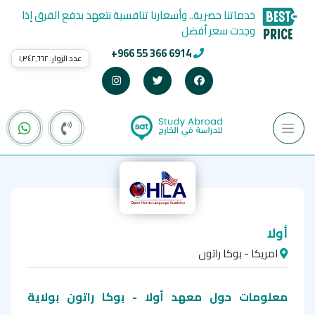
خدماتنا حصرية.. وأسعارنا تنافسية نتعهد بدفع الفرق إذا
وجدت سعر أفضل
+966 55 366 6914
عدد الزوار:
١٬٣٤٢٬٦٦٢
أولا
امريكا - بوكا راتون
معلومات حول معهد أولا - بوكا راتون بولاية