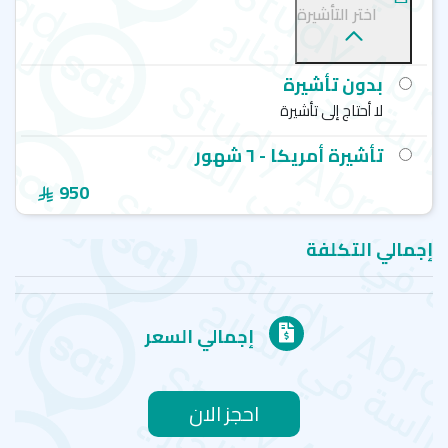
أولا - افينتورا OHLA English School
اختر التأشيرة
أولا - ميامي OHLA English School
أولا - تامبا OHLA English School
بدون تأشيرة
لا أحتاج إلى تأشيرة
تأشيرة أمريكا - ٦ شهور
950
إجمالي التكلفة
إجمالي السعر
احجز الان