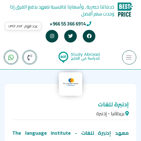
خدماتنا حصرية.. وأسعارنا تنافسية نتعهد بدفع الفرق إذا
وجدت سعر أفضل
+966 55 366 6914
عدد الزوار:
١٬٣٤٢٬٨٧٢
إدنبرة للغات
بريطانيا - إدنبرة
معهد إدنبرة للغات - The language institute