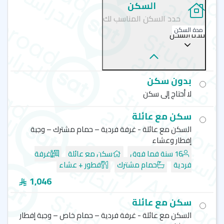
السكن
حدد السكن المناسب لك
دورات اللغة الانجليزية
مدة السكن
مدة السكن
دورة اللغة الإنجليزية العامة
دورة اللغة الإنجليزية العامة المكثفة
دورة الإعداد لامتحان كامبردج
بدون سكن
دورة الإعداد لامتحان آيلتس
لا أحتاج إلى سكن
دورة الإعداد لامتحان التوفل
سكن مع عائلة
السكن مع عائلة - غرفة فردية – حمام مشترك – وجبة
معاهد دراسة اللغة في بريطانيا-توركاي
إفطار وعشاء
ريفيرا إنجلش سكول - Riviera English School
16 سنة فما فوق
سكن مع عائلة
غرفة
كابلان - توركاي - Kaplan international languages
فردية
حمام مشترك
فطور + عشاء
كينجز إديوكيشن- أكسفورد - kings education
1,046
سي اي اس - إدنبرة - CES School
سكن مع عائلة
السكن مع عائلة - غرفة فردية – حمام خاص – وجبة إفطار