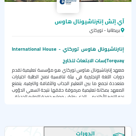
آي إتش إنترناشيونال هاوس
بريطانيا - توركاي
إنترناشيونال هاوس توركاي - International House
Torquay|سات الابتعاث للخارج
معهد إنترناشيونال هاوس توركاي هو مؤسسة تعليمية تقدم
دورات اللغة الإنجليزية في بيئة تنافسية تمنح الطلبة اختيارات
متعددة تجمع ما بين التعليم الجذاب والثقافة والترفيه. يتمتع
المعهد بمكانة تعليمية مرموقة حققها نتيجة السعي الدؤوب
نحو التميز الأكاديمي الذي يواكب معايير جودة التعليم الحديثة.
يقدم المعهد مجموعة متنوعة من دورات اللغة الإنجليزية
للطلبة الراغبين في تحسين مستوى اللغة الإنجليزية والاستمتاع
بالحياة الطبيعية في مدينة "توركاي" الساحلية؛ ذات الطبيعة
الجيولوجية الفريدة والمذهلة تحديداً في منطقة "جلوبال
الدورات
جيوبارك". يقع مبنى المعهد في شارع شارع سانت ماري تشيرش