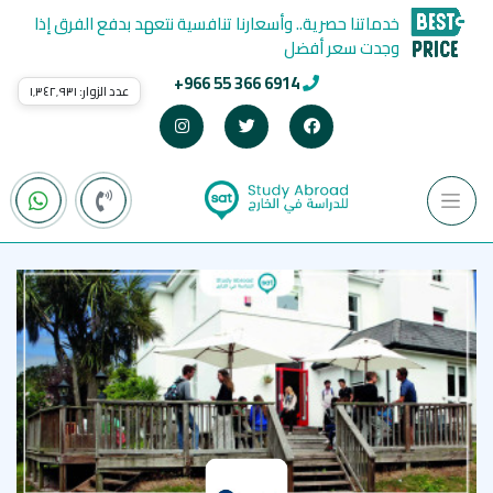
خدماتنا حصرية.. وأسعارنا تنافسية نتعهد بدفع الفرق إذا
وجدت سعر أفضل
+966 55 366 6914
عدد الزوار:
١٬٣٤٢٬٩٣١