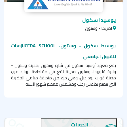
يوسيدا سكول
امريكا - وستون
يوسيدا سكول - وستون- UCEDA SCHOOL|سات
للقبول الجامعي
يقع معهد أوسيدا سكول في شارع وستون بمدينة وستون -
ولاية فلوريدا. وستون مدينة تقع في مقاطعة بروارد غرب
مدينة فورت لودرديل، وهي جزء من منطقة ميامي الحضرية
التي تتمتع بطقس رطب ومشمس معظم شهور السنة.
يتميز مبنى المعهد بتصميمه على الطراز الحديث، كما يمتاز بقربه
من العديد من المحال التجارية من مطاعم ومقاهي الواقعة
على مقربة من المعهد. تكون المبنى من فصول دراسية
ومجهزة تجهيزاً جيداً، بها سبورات تفاعلية، ومنطقة استقبال
واسعة، بالإضافة إلى معمل كمبيوتر، واستراحة للطلبة،
الدورات
وكافيتريا، وإنترنت هوائي مجاني.