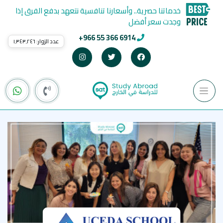
خدماتنا حصرية.. وأسعارنا تنافسية نتعهد بدفع الفرق إذا
وجدت سعر أفضل
+966 55 366 6914
عدد الزوار:
١٬٣٤٣٬٢٤٦