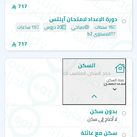
سي اي اس - تورنتو - CES School
717
دورة الإعداد لامتحان آيلتس
16 سنوات
صباحي
20 دروس
15 ساعات
المستوى b2
717
السكن
حدد السكن المناسب لك
مدة السكن
مدة السكن
بدون سكن
لا أحتاج إلى سكن
سكن مع عائلة