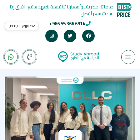
خدماتنا حصرية.. وأسعارنا تنافسية نتعهد بدفع الفرق إذا
وجدت سعر أفضل
+966 55 366 6914
عدد الزوار:
١٬٣٤٣٬١٦١