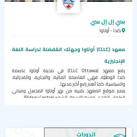
سي إل إل سي
كندا - أوتاوا
معهد (
CLLC
)
أوتاوا وجهتك المُفضلة لدراسة اللغة
الإنجليزية
يقع معهد (
CLLC Ottawa
) في مدينة أوتاوا عاصمة
كندا الوطنيّة، فهي العاصمة المالية، والتجارية، والفدرالية،
والسياسية، كما تُعتبر رابع أكبر مدنها.
يتميز موقع المعهد بقربه من نهر أوتاوا المذهل ومباني
البرلمان الكندي، ومركز التسوق الشهير (
Rideau Centre
).
يوفر المعهد فصول دراسية ذات مساحة واسعة وجيدة
التهوية بجانب أماكن مخصصة للدراسة وممارسة الأنشطة
والاسترخاء.
دورات اللغة الانجليزية في CLLC
Ottawa
الدورات