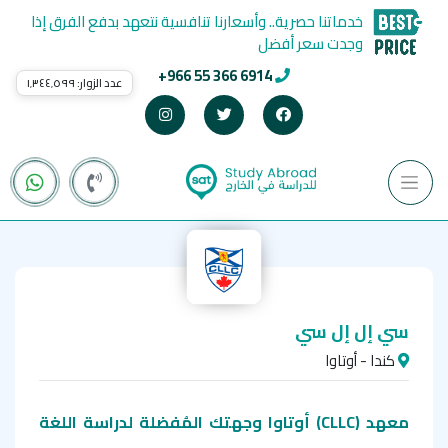
خدماتنا حصرية.. وأسعارنا تنافسية نتعهد بدفع الفرق إذا
وجدت سعر أفضل
+966 55 366 6914
عدد الزوار:
١٬٣٤٤٬٥٩٩
سي إل إل سي
كندا - أوتاوا
معهد (
CLLC
)
أوتاوا وجهتك المُفضلة لدراسة اللغة