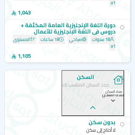
CEL- COLLEGE OF ENGLISH LANGUAGE - سان دييغو - داون
a1
تاون
1,043
دورة اللغة الإنجليزية العامة المكثفة +
دروس في اللغة الإنجليزية للأعمال
18 سنوات
صباحي
18 ساعات
المستوى
a1
1,105
السكن
حدد السكن المناسب لك
مدة السكن
مدة السكن
بدون سكن
لا أحتاج إلى سكن