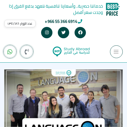
خدماتنا حصرية.. وأسعارنا تنافسية نتعهد بدفع الفرق إذا
وجدت سعر أفضل
+966 55 366 6914
عدد الزوار:
١٬٣٤١٬٦٨٦