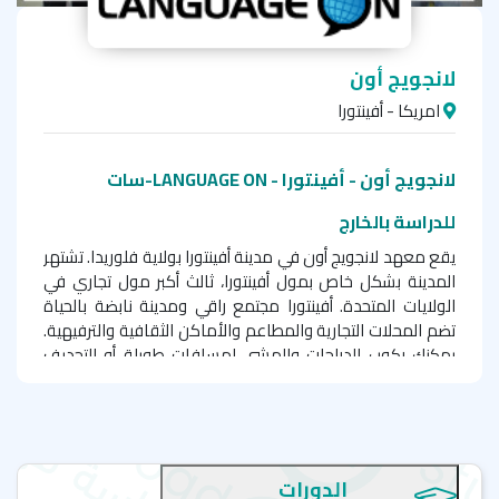
لانجويج أون
امريكا - أفينتورا
لانجويج أون - أفينتورا - LANGUAGE ON-سات
للدراسة بالخارج
يقع معهد لانجويج أون في مدينة أفينتورا بولاية فلوريدا. تشتهر
المدينة بشكل خاص بمول أفينتورا، ثالث أكبر مول تجاري في
الولايات المتحدة. أفينتورا مجتمع راقي ومدينة نابضة بالحياة
تضم المحلات التجارية والمطاعم والأماكن الثقافية والترفيهية.
يمكنك ركوب الدراجات والمشي لمسافات طويلة أو التجديف
والتنزه وسط المناظر الخلاب، كما يمكنك زيارة مركز أفينتورا
للفنون والثقافة الذي يستضيف الحفلات الموسيقية والمسرح
والمعارض الفنية للفنانين المشهورين. ستتمكن بكل سهولة
ويسر من التسوق في مول أفينتورا، واستكشاف المدينة
والانغماس في التجربة التعليمية في مدينة نموذجية يتحدث
الدورات