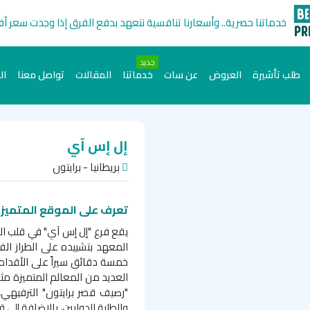
خدماتنا حصرية.. وأسعارنا تنافسية نتعهد بدفع الفرق إذا وجدت سعر أ
جديد
طلب تأشيرة
العروض
عن سات
خدماتنا
المقالات
تواصل معنا
ال
إل إس آي
بريطانيا - برايتون
تعرف على الموقع المتميز 
يقع فرع "إل إس آي" في قلب الم
المعهد بتشييده على الطراز ال
خمسة دقائق سيراً على الأقدام
العديد من المعالم المتميزة مثل
"رصيف قصر برايتون" الترفيهي،
والطلبة الدوليين، بالإضافة إلى 