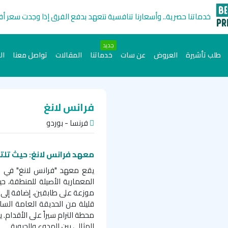
خدماتنا حصرية.. وأسعارنا تنافسية نتعهد بدفع الفرق إذا وجدت سعر أ
جديد
طلب تأشيرة
العروض
عن سات
خدماتنا
المقالات
تواصل معنا
ال
فرانس لانغ
فرنسا - بوردو
معهد فرانس لانغ: حيث تلت
يقع معهد "فرانس لانغ" في قل
المعمارية الأصيلة للمنطقة، ح
موزعة على طابقين، إضافة إلى 
قليلة من الحديقة العامة الس
محطة الترام سيراً على الأقدام
.
يو
المثالي بين الهدوء والحيوية.