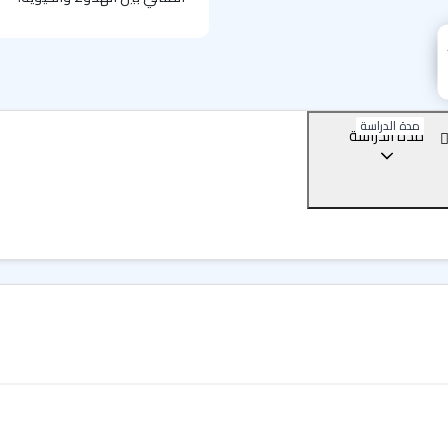
موقع المدرسة الفريد وسط 
إذا كنت تبحث عن مدينة فرنسية
نفسه ترغب بالهروب إلى أحضان ا
سهولة الوصول إلى التراث الثقا
مدة الدراسة
مدة الدراسة
تجمع بين سحر المدن الكبرى وغ
الحضارة والعجائب الطبيعية
.
بوردو: تراث عالمي. جودة ح
تقع بوردو في جنوب غرب فرنسا،
هذه المدينة الكثير من الفن و
مدرجة ضمن قائمة اليونسكو للتر
بلانيت! ويرجع الفضل في ذلك إل
والثقافة، والتاريخ، والطهي، 
المحيطة بها من النباتات الأطل
100,000 طالب كل عام، ممن
وبالطبع إلى متع الطهي التي لا