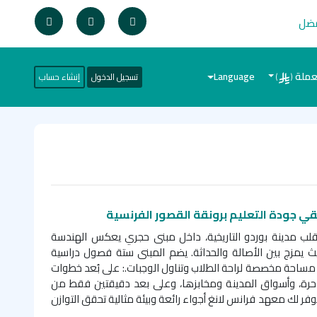
فضل
عملة
Language
تسجيل الدخول
إنشاء حساب
)
(
قي جودة التعليم برونقة القصور الفرنسية
ب مدينة بوردو التاريخية، داخل مبنى حجري يعكس الهندسة
يث يمزج بين الأصالة والحداثة. يضم المبنى ستة فصول دراسية
مساحة مخصصة لراحة الطلاب وتناول الوجبات
.
: على بُعد خطوات
احرة، وأسواق المدينة ومخابزها، وعلى بعد دقيقتين فقط من
فر لك معهد فرانس لانغ أجواء رائعة وبيئة مثالية تحقق التوازن