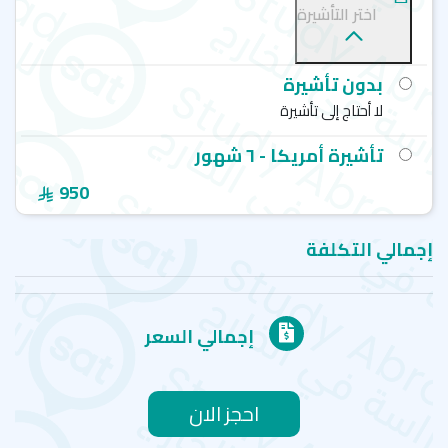
مكان. هنا، التعلّم أسلوب حياة.
اختر التأشيرة
حياة بلا ملل:
مسرح، موسيقى، رياضة، ومطاعم من كل
ثقافة. كل يوم مغامرة.
عالم على طبق:
آلاف المطاعم من الشارع إلى النجوم،
بدون تأشيرة
تنقلك في رحلة طهي حول الكوكب.
لا أحتاج إلى تأشيرة
معالم شهيرة ومساحات خضراء:
سنترال بارك، هاي لاين،
ونهر هدسون.. جمال يلهمك يوميًا.
تأشيرة أمريكا - ٦ شهور
بوابة السفر:
من نيويورك، انطلق لاكتشاف أمريكا
والعالم. سهولة السفر بين يديك.
950
إجمالي التكلفة
إجمالي السعر
احجز الان