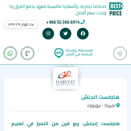
خدماتنا حصرية.. وأسعارنا تنافسية نتعهد بدفع الفرق إذا
وجدت سعر أفضل
+966 55 366 6914
عدد الزوار:
١٬٣٤٣٬٤٩١
هارفست انجلش
امريكا - نيويورك
هارفست إنجلش: ربع قرن من التميز في تعليم