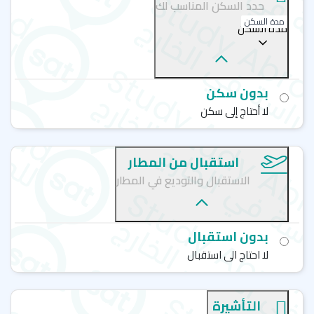
"
سات للاستشارات الأكاديمية
".
حدد السكن المناسب لك
مدة السكن
مدة السكن
اليك افضل معاهد دراسة اللغة الانجليزية الاخرى في
مدينة مانشستر
كابلان - مانشستر - Kaplan international languages
بدون سكن
إي أف فرست - مانشستر - EF Education First
لا أحتاج إلى سكن
إي سي - مانشستر - EC English
نيو كوليدج جروب -مانشستر - New College Group (ncg)
بيرلتز - مانشستر - Berlitz Language School
استقبال من المطار
الاستقبال والتوديع في المطار
بدون استقبال
لا احتاج الى استقبال
التأشيرة