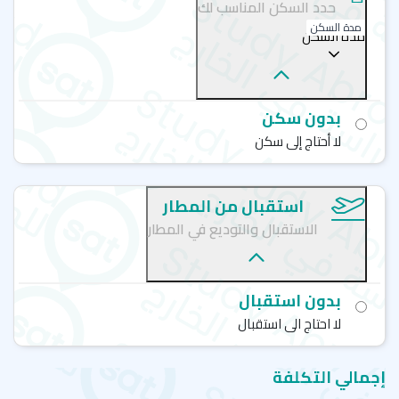
مجال تعليم الإنجليزية كلغة أجنبية. وهذا يقدّم للمتعلمين تجربة
حدد السكن المناسب لك
تعليمية فريدة ومختلفة تمامًا، تصب بالكامل في تحقيق نتائج
مدة السكن
مدة السكن
سريعة وملموسة.
البرامج المتاحة في فرع جوانزو تشمل: فصولاً مكثفة طوال أيام
الأسبوع (من الاثنين إلى الجمعة)، مع إمكانية اختيار تعلّم الحروف
الصينية أو الاقتصار على المحادثة، بالإضافة إلى دروس خصوصية
بدون سكن
للأفراد أو للمجموعات الصغيرة، ورحلات تعليمية، ومعسكرات
لا أحتاج إلى سكن
صيفية مخصصة للصغار واليافعين. يستطيع جميع الراغبين في
تعلم الصينية، بمختلف مستوياتهم، ولفترات تتراوح ما بين
أسبوعين وحتى سنة أو أكثر للالتحاق بهذه البرامج.
استقبال من المطار
الاستقبال والتوديع في المطار
جوانزو.. حيث تلتقي متعة العيش بجودة تعلم
الصينية
بدون استقبال
تُعتبر مدينة جوانزو ، المركز الثقافي والاقتصادي لجنوب الصين،
وجهة ممتازة للطلاب الراغبين في دراسة اللغة الصينية، لا سيما
لا احتاج الى استقبال
مع افتتاح فروع لمدارس عالمية مثل "ماندرين هاوس" التي
تقدم منهجاً متطوراً يركز على اللغة الحية والواقعية، جوانزو
إجمالي التكلفة
نفسها مدينة نابضة بالحياة، تجمع بين الحداثة المتألقة والسحر