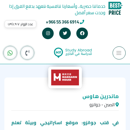
خدماتنا حصرية.. وأسعارنا تنافسية نتعهد بدفع الفرق إذا
وجدت سعر أفضل
+966 55 366 6914
عدد الزوار:
١٬٣٤١٬٩٠٧
ماندرين هاوس
الصين - جوانزو
في قلب جوانزو: موقع استراتيجي وبيئة تعلم