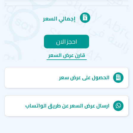
القديم، ويقطنها 13 مليون نسمة، مما يمنح الطالب فرصة
فريدة لممارسة اللغة خارج الصف الدراسي. وبفضل قربها من
هونغ كونغ وماكاو وشنتشن، يمكن للطلاب استكشاف
إجمالي السعر
المنطقة بسهولة، كما توفر المدرسة خيارات سكن مرنة تشمل
شقة استوديو خاصة، أو الإقامة مع عائلة صينية، أو في سكن
للطلاب. إن إتقان اللغة الصينية في مدينة نابضة بالحياة مثل
كوانزو يفتح آفاقًا أكاديمية ومهنية واسعة.
احجز الان
قارن عرض السعر
الحصول على عرض سعر
ارسال عرض السعر عن طريق الواتساب