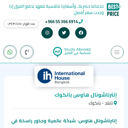
خدماتنا حصرية.. وأسعارنا تنافسية نتعهد بدفع الفرق إذا
وجدت سعر أفضل
+966 55 366 6914
عدد الزوار:
١٬٣٤٣٬٤٥٥
إنترناشونال هاوس بانكوك
تايلند - بانكوك
إنترناشونال هاوس: شبكة عالمية وجذور راسخة في