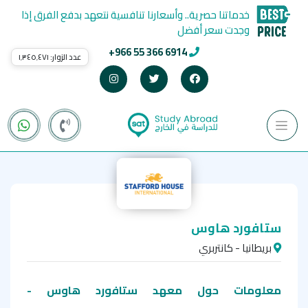
خدماتنا حصرية.. وأسعارنا تنافسية نتعهد بدفع الفرق إذا
وجدت سعر أفضل
+966 55 366 6914
عدد الزوار:
١٬٣٤٥٬٤٧١
ستافورد هاوس
بريطانيا - كانتربري
معلومات حول معهد ستافورد هاوس -