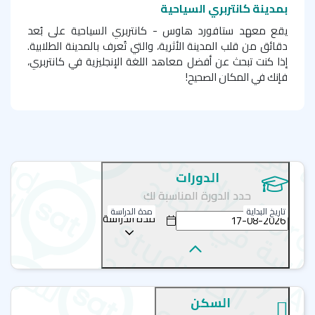
بمدينة كانتربري السياحية
يقع معهد ستافورد هاوس - كانتربري السياحية على بُعد
دقائق من قلب المدينة الأثرية، والتي تُعرف بالمدينة الطلابية.
إذا كنت تبحث عن أفضل معاهد اللغة الإنجليزية في كانتربري،
فإنك في المكان الصحيح!
تميزت مدينة "كانتربري" بوجود العديد من مناطق الجذب الأثرية،
والمناطق الطبيعية وتفوقت في الاهتمام بالقطاع السياحي،
والتعليمي على حد سواء؛ مما أدى إلى إقبال الطلبة الدوليين
على الدراسة بها، وللاستمتاع بأجوائها الريفية الرائعة،
ومشاهدة الاثار القديمة التي تعود للقرون الوسطى، إنها حقاً
الدورات
المدينة المثالية للطلبة الذين يرغبون في تعلم اللغة، ويبحثون
حدد الدورة المناسبة لك
عن المغامرة.
تاريخ البداية
مدة الدراسة
مدة الدراسة
دورات اللغة الانجليزية
دورة اللغة الإنجليزية العامة
دورة اللغة الإنجليزية العامة المكثفة وعالية الكثافة
السكن
دورة الإعداد لامتحان كامبردج