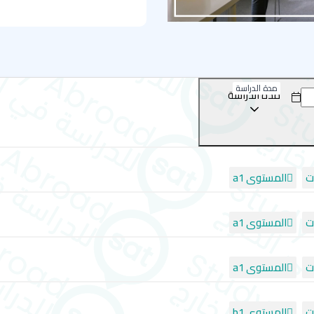
دورات اللغة الانجليزية في
دورة اللغة الإنجليزية الع
دورة اللغة الإنجليزية الع
مدة الدراسة
دورة الإعداد لامتحان آيل
مدة الدراسة
دورة الإعداد لامتحان كا
افضل معاهد دراسة انجليزي
المستوى a1
إي أف فرست - لندن - EF Education First
نيو كوليدج جروب -ليفربول - New College Group (ncg)
ستافورد هاوس - لندن - Stafford House
المستوى a1
بي إس سي - برايتون - British Study Centers (BSC)
بي إس سي - يورك - British Study Centers (BSC)
المستوى a1
المستوى b1