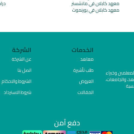
معهد كابلان في مانشستر
دراس
معهد كابلان في بورنموث
الخدمات
الشركة
معاهد
عن الشركة
طلب تأشيرة
اتصل بنا
المعلمين وخبراء
هد، والجامعات،
العروض
الشروط والاحكام
فسية
المقالات
شروط الاسترداد
دفع آمن