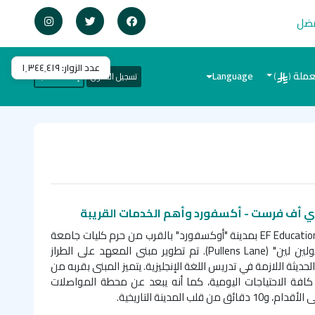
فضل
عدد الزوار:
١٬٣٤٤٬٤١٩
عملة
Language
تسجيل الدخول
إنشاء حساب
)
(
ي أف فرست - أكسفورد وأهم الخدمات القريبة
EF Education
بمدينة "أوكسفورد" بالقرب من حرم كليات جامعة
لين لين" (
Pullens Lane
). تم تطوير مبنى المعهد على الطراز
لحديثة اللازمة في تدريس اللغة الإنجليزية. يتميز المبنى بقربه من
كافة الاحتياجات اليومية، كما أنه يبعد عن محطة المواصلات