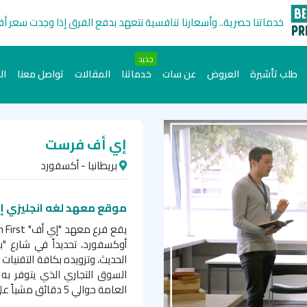
خدماتنا حصرية.. وأسعارنا تنافسية نتعهد بدفع الفرق إذا وجدت سعر أ
جديد
طلب تأشيرة
العروض
عن سات
خدماتنا
المقالات
تواصل معنا
ال
إي أف فرست
بريطانيا - أكسفورد
موقع معهد لغه انجليزي إ
يقع فرع معهد "إي أف"
 First
أوكسفورد، تحديداً في شارع "بو
الحديث، وتزويده بكافة التقنيات ا
السوق التجاري الذي يتوفر به 
العامة حوالي 5 دقائق مشياً على الأقدام، و10 دقائق من قلب المدينة التاريخية.