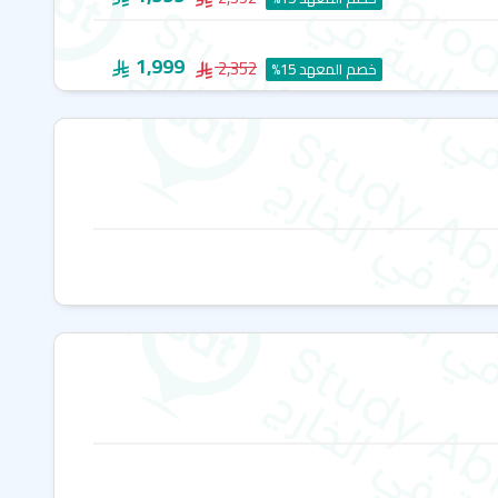
1,999
2,352
خصم المعهد 15%