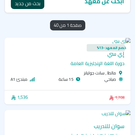
ابحث عن معهد
بحث من جديد
صفحة 1 من 40
خصم المعهد -13%
إي سي
دورة اللغة الإنجليزية العامة
مالطا , سانت جوليانز
صباحي
15 ساعة
مبتدئ A1
1,536
1,708
سوان للتدريب