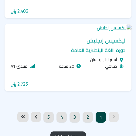
2,406
ليكسيس إنجليش
دورة اللغة الإنجليزية العامة
أستراليا , بريسبان
صباحي
20 ساعة
مبتدئ A1
2,725
5
4
3
2
1