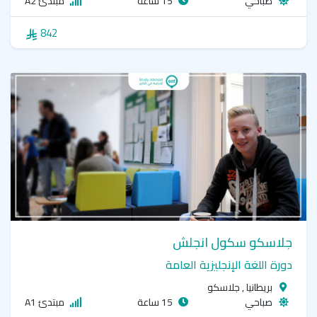
صباحي
15 ساعة
مبتدئ A2
842
جلاسكو سكول انجلش
دورة اللغة الإنجليزية العامة
بريطانيا , جلاسكو
صباحي
15 ساعة
مبتدئ A1