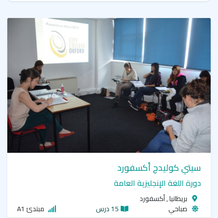
سيتي كوليدج أكسفورد
دورة اللغة الإنجليزية العامة
بريطانيا , أكسفورد
صباحي
15 درس
مبتدئ A1