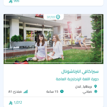
995
سبراكافي انترناشونال
دورة اللغة الإنجليزية العامة
بريطانيا , لندن
صباحي
15 ساعة
مبتدئ A1
1,072