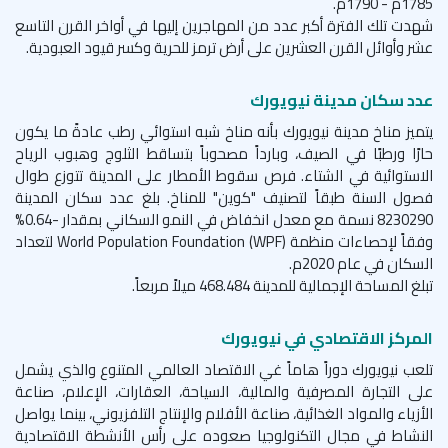
1785م - 1790م.
شهدت تلك الفترة أكبر عدد من المهاجرين إليها في أواخر القرن التاسع
عشر وأوائل القرن العشرين على أرض ترمز للحرية وكسر قيود العبودية.
عدد سكان مدينة نيويورك
يتميز مناخ مدينة نيويورك بأنه مناخ شبه استوائي رطب عادةً ما يكون
حارًا ورطبًا في الصيف، وبارداً مصحوباً بتساقط الثلوج وهبوب الرياح
الاستوائية في الشتاء. فرص سقوط الأمطار على المدينة تتوزع طوال
فصول السنة طبقاً لتصنيف "كوين" للمناخ. بلغ عدد سكان المدينة
8230290
نسمة مع معدل انخفاض في النمو السكاني بمقدار -0.64%
وفقاً لإحصاءات منظمة
World Population Foundation (WPF)
لتعداد
السكان في عام 2020م.
تبلغ المساحة الإجمالية للمدينة 468.484 ميلاً مربعاً.
المركز الاقتصادي في نيويورك
تلعب نيويورك دوراً هاماً غي الاقتصاد العالمي المتنوع والذي يشمل
على التجارة المصرفية والمالية، السياحة، العقارات، الإعلام، صناعة
الأزياء والمواد الغذائية، صناعة الأفلام والإنتاج التلفزيوني، بينما يواصل
النشاط في مجال التكنولوجيا صعوده على رأس الأنشطة الاقتصادية