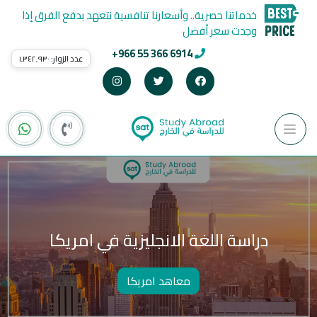
خدماتنا حصرية.. وأسعارنا تنافسية نتعهد بدفع الفرق إذا
وجدت سعر أفضل
+966 55 366 6914
عدد الزوار:
١٬٣٤٢٬٩٣٠
دراسة اللغة الانجليزية في امريكا
معاهد امريكا