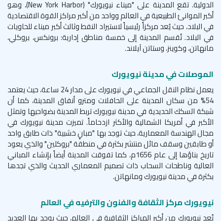
الدولية. تقع المدينة على "ميناء نيويورك" (
New York Harbor
)، وهو
أكبر الموانئ الطبيعية في العالم وواحد من أكبر مراكز القوة الاقتصادية
في البلاد، حيث يُعد مركزاً رئيسياً لاستيراد النفط وثالث أكبر ميناء للحاويات
في البلاد. تُقسم المدينة إلى خمسة مناطق إدارية: برونكس، بروكلي،
مانهاتن، وكوينز، وستاتن آيلاند.
الموصلات في مدينة نيويورك
يعمل نظام النقل الجماعي في نيويورك على مدار 24 ساعة، حيث يعتمد
54% من سكان المدينة على الحافلات ومترو أنفاق المدينة، كما أن
شبكة السكك الحديدية في مدينة نيويورك تربط المدينة بضواحيها وتمثل
الأكبر في أمريكا الشمالية والأكثر ازدحاماً. تميزت مدينة نيويورك في
مجال الهندسة المعمارية، حيث توجد بها "مبانٍ خشبية" ذات طابق واحد
أو طابقين وسقف مائل منتشر بكثرة في منطقة "بروكلين" والذي يعود
تاريخ بناؤها إلى عام 1656م، كما تفوقت المدينة أيضاً بإنشاء المباني
العالية وناطحات السحاب ذات تصميم المعماري الحديث والذي تجدها
بكثرة في مدينة نيويورك ومانهاتن.
نيويورك مركز الثقافة والفنون والترفيه في العالم
تُعد نيويورك من أكبر المراكز الثقافية في العالم، حيث يوجد بها العديد