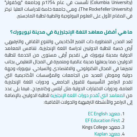
(
Columbia University
) تأسست في عام 1754م وجامعة "روكفولر"
(
The Rockefeller University
)، وهي جامعة خاصة للدراسات العليا تركز
في المقام الأول على العلوم البيولوجية والطبية لطلبة الماجستير.
ما هي أفضل معاهد اللغة الإنجليزية في مدينة نيويورك؟
تُعد المدن المتطورة ذات التميز الأكاديمي والتنوع الثقافي والترفيهي
أرض خصبة للطلبة الدوليين لدراسة اللغة الإنجليزية. تتنافس المعاهد
الدولية بمدينة نيويورك في تقديم أرقى مستوى من الخدمة للطلبة
الدوليين؛ مما يجعلها مدينة عالمية ومتميزة في المجال التعليمي بجانب
تميزها في المجال التكنولوجي والاقتصادي والسياحي. نيويورك وجهة
دولية وموطن العديد من الجامعات والمؤسسات الأكاديمية التي
تقدم البرامج التأسيسية للقبول الجامعي، ودورات اللغة الإنجليزية
العامة، ودورات الاختبارات الدولية مثل آيلتس وكامبردج.. فيما يلي عدد
من
المعاهد التي تُقدم دورات اللغة الإنجليزية
للطلبة الدوليين، بالإضافة
إلى البرامج والأنشطة الترفيهية والجولات الثقافية:
معهد
EC English
EF Education First
معهد
Kings College
معهد
Kaplan