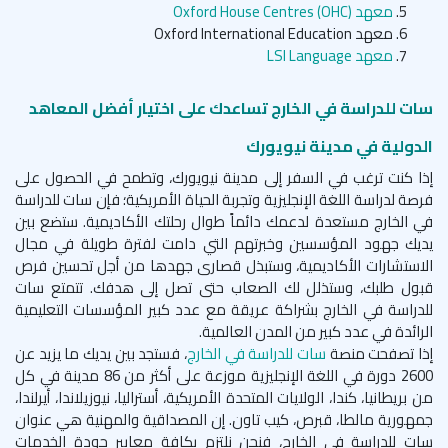
معهد
Oxford House Centres (OHC)
معهد
Oxford International Education
معهد
LSI Language
سات للدراسة في الخارج تساعدك على اختيار أفضل المعاهد
الدولية في مدينة نيويورك
إذا كنت ترغب في السفر إلى مدينة نيويورك، وتطمح في الحصول على
فرصة لدراسة اللغة الإنجليزية وتجربة الحياة الأمريكية؛ فإن سات للدراسة
في الخارج مستعدة لدعمك دائماً طوال رحلتك الأكاديمية. ستضع بين
يديك جهود المؤسسين وخبرتهم التي دامت لفترة طويلة في مجال
الاستشارات الأكاديمية، وستبذل قصارى جهدها من أجل تحسين فرص
قبول طلبك، وستذلل لك الصعاب حتى تصل إلى هدفك. تتمتع سات
للدراسة في الخارج بشراكة عريقة مع عدد كبير المؤسسات التعليمية
الرائدة في عدد كبير من المدن العالمية.
إذا تصفحت منصة
سات للدراسة في الخارج
، فستجد بين يديك ما يزيد عن
2600 دورة في اللغة الإنجليزية موزعة على أكثر من 86 مدينة في كل
من بريطانيا، كندا، الولايات المتحدة الأمريكية، أستراليا، نيوزيلاندا، أيرلندا،
جمهورية مالطا، قبرص، كيب تاون. إن المصداقية والمهنية هي عنوان
سات للدراسة في الخارج، فنحن نلتزم بكافة معايير جودة الخدمات