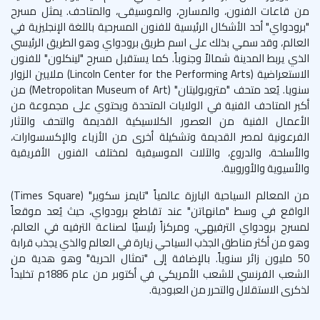
من قاعات الفنون، والمسارح، والموسيقى، والمتاحف. يمثل مسرح
"برودواي" أحد الأشكال الرئيسية للفنون المسرحية باللغة الإنجليزية في
العالم، وقد سمي بذلك على اسم طريق برودواي وهو الطريق الرئيسي
الذي يربط المدينة شمالاً وجنوباً. كما يستقبل مسرح "لينكلون" للفنون
الاستعراضية (
Lincoln Center for the Performing Arts
) ملايين الزوار
سنويا. يُعد متحف "متروبوليتان" (
Metropolitan Museum of Art
) من
أكبر المتاحف الفنية في الولايات المتحدة ويحتوي على مجموعة من
الأعمال الفنية من العصور الكلاسيكية القديمة والتحف والآثار
الفرعونية لمصر القديمة وتشكيلة أخرى من الأزياء والإكسسوارات،
والأسلحة، والدروع، والآلات الموسيقية لمختلف الفنون الأفريقية
والأسيوية والأوروبية.
من المعالم السياحية البارزة عالمياً "تايمز سكوير" (
Times Square
)
الواقع في وسط "مانهاتن" عند تقاطع برودواي، حيث يُعد موقعاً
لمسرح برودواي الترفيهي، ومركزاً رئيسيًا لصناعة الترفيه في العالم،
وهو من أكثر مناطق الجذب السياحي زيارة في العالم والذي يجذب قرابة
50 مليون زائر سنوياً. بالإضافة إلى "تمثال الحرية" وهو هدية من
الشعب الفرنسي للشعب الأمريكي في أكتوبر من عام 1886م تخليداً
لذكرى الاستقلال والتحرر من العبودية.