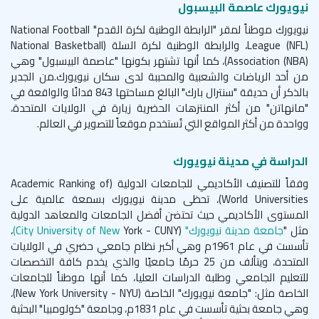
نيويورك عاصمة البيسبول
نيويورك موطناً لمقر "الرابطة الوطنية لكرة القدم"
National Football
League (NFL)
، والرابطة الوطنية لكرة السلة (
National Basketball
Association (NBA)
)، كما أنها تشتهر بكونها "عاصمة البيسبول" وهي
من أحد الرياضات والشعبية والمحببة لدى سكان نيويورك.من الجدير
بالذكر أن حديقة "سنترال بارك" البالغ مساحتها 843 فدانًا والواقعة في
"مانهاتن" من أكثر المنتزهات الحضرية زيارة في الولايات المتحدة،
وواحدة من أكثر المواقع التي تُستخدم موقعاً للتصوير في العالم.
الدراسة في مدينة نيويورك
وفقاً للتصنيف الأكاديمي للجامعات الدولية (
Academic Ranking of
World Universities
)، تحظى مدينة نيويورك بسمعة عالمية على
المستوى الأكاديمي حيث تحتضن أفضل الجامعات والمعاهد الدولية
مثل "
جامعة مدينة نيويورك"
York - CUNY)
(City University of New
،
تأسست في عام 1961م وهي أكبر نظام جامعي حضري في الولايات
المتحدة، ويتألف من 25 حرمًا جامعيًا والذي يخدم كافة التخصصات
للتعليم الجامعي وطلبة الدراسات العليا، كما أنها موطناً للجامعات
الخاصة مثل: "جامعة نيويورك" الخاصة (
New York University - NYU
)،
وهي جامعة بحثية تأسست في عام 1831م، وجامعة "كولومبيا" البحثية