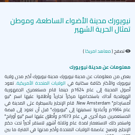
نيويورك مدينة الأضواء الساطعة، وموطن
تمثال الحرية الشهير
تصفح (
معاهد امريكا
)
معلومات عن مدينة نيويورك
بعض من معلومات عن مدينة نيويورك مدينة نيويورك أكبر مدن ولاية
نيويورك والأكثر كثافة سكانية في
الولايات المتحدة الأمريكية
. تعود
أصول المدينة إلى عام 1624م حينما قام مستعمري الجمهورية
الهولندية أنداك باستخدامها مركزاً تجارياً وأطلقوا عليها اسم "نيو
أمستردام"
New Amsterdam
. قام الإنجليز بالسيطرة على المدينة في
عام 1664م وأعادوا تسميتها إلى "نيويورك" قبل أن تعود إلى قبضة
المستعمرين مرة أخرى في عام 1673م وأُطلق عليها اسم "نيو أورانج"
واستمر ذلك الاستعمار لمدة عام وثلاثة أشهر، لتستقر أخيراً تحت حكم
الإنجليز، وتصبح عاصمة الولايات المتحدة وأكبر مدنها في الفترة ما بين