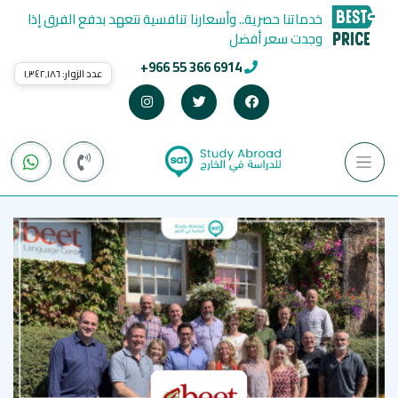
خدماتنا حصرية.. وأسعارنا تنافسية نتعهد بدفع الفرق إذا
وجدت سعر أفضل
+966 55 366 6914
عدد الزوار:
١٬٣٤٢٬١٨٦