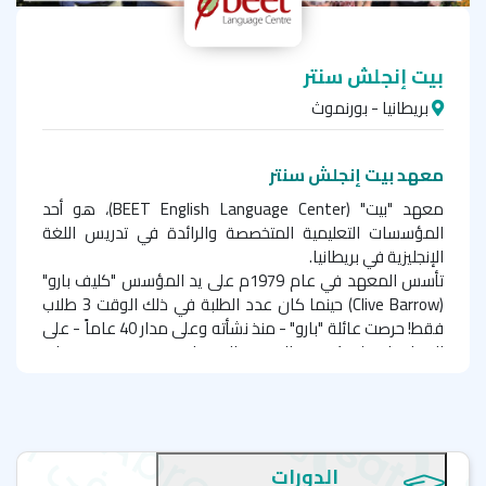
بيت إنجلش سنتر
بريطانيا - بورنموث
معهد بيت إنجلش سنتر
معهد "بيت" (
BEET English Language Center
)، هو أحد
المؤسسات التعليمية المتخصصة والرائدة في تدريس اللغة
الإنجليزية في بريطانيا.
تأسس المعهد في عام 1979م على يد المؤسس "كليف بارو"
(
Clive Barrow
) حينما كان عدد الطلبة في ذلك الوقت 3 طلاب
فقط! حرصت عائلة "بارو" - منذ نشأته وعلى مدار 40 عاماً - على
المحافظة على سُمعته الجيدة، والتي جاءت نتيجة تقديم خدمات
عالية الجودة، والتزامه بالمعايير الدولية في جودة التدريس،
وتحري الدقة والمصداقية في كل ما يُقدمه من خدمات للطلبة
الدوليين.
اجتاز المعهد اثنا عشرة معياراً للجودة الذي تم اعتماده من قِبَل
الدورات