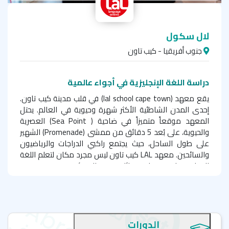
لال سكول
جنوب أفريقيا - كيب تاون
دراسة اللغة الإنجليزية في أجواء عالمية
يقع معهد (
lal school cape town
) في قلب مدينة كيب تاون.
إحدى المدن الشاطئية الأكثر شهرة وحيوية في العالم. يحتل
المعهد موقعاً متميزاً في ضاحية (
Sea Point
) العصرية
والحيوية، على بُعد 5 دقائق من ممشى (
Promenade
) الشهير
على طول الساحل، حيث يجتمع راكبي الدراجات والرياضيون
والسائحين. معهد
LAL
كيب تاون ليس مجرد مكان لتعلم اللغة
الإنجليزية؛ إنه موطن وعائلة توفر لك بيئة ترحيبية ومجتمع
ديناميكي مبني على أُسس من المرح والصداقة والتجارب التي لا
تُنسى، حيث يجتمع الطلاب من جميع أنحاء العالم للتعلم وتنمية
مهاراتهم اللغوية والثقافية وتتشكل صداقات تدوم مدى
الحياة.
الدورات