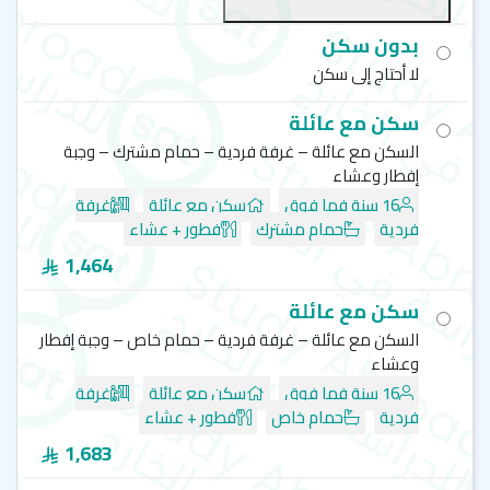
الإنترنت الهوائي.
بدون سكن
لا أحتاج إلى سكن
ما الذي يجعل معهد لال سكول كيب تاون تجربة
فريدة من نوعها
سكن مع عائلة
السكن مع عائلة – غرفة فردية – حمام مشترك – وجبة
كيب تاون من أفضل المدن الشاطئية في العالم
إفطار وعشاء
مدرسين من ذوي الخبرة وعلى دراية بتقنيات التدريس
الحديثة
16 سنة فما فوق
سكن مع عائلة
غرفة
باقة متنوعة من برامج اللغة الإنجليزية
فردية
حمام مشترك
فطور + عشاء
رحلات وأنشطة اجتماعية
1,464
خدمة الإقامة العائلية وسكن الطلبة
فصول فسيحة ومريحة
سكن مع عائلة
أماكن مخصصة للدراسة والتواصل الاجتماعي
السكن مع عائلة – غرفة فردية – حمام خاص – وجبة إفطار
انترنت هوائي مجاني
وعشاء
16 سنة فما فوق
سكن مع عائلة
غرفة
كيب تاون.. جمال طبيعي، ومجتمع حيوي متعدد
فردية
حمام خاص
فطور + عشاء
الثقافات
1,683
تُعد كيب تاون واحدة من أفضل مدن الشاطئ في العالم.