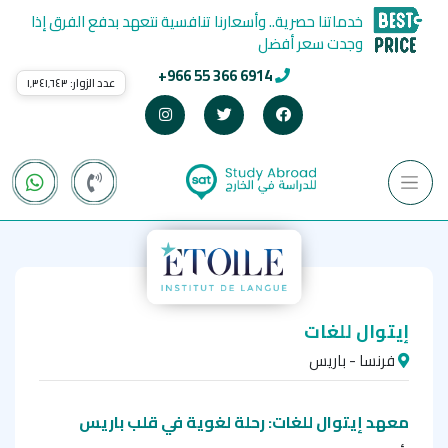
خدماتنا حصرية.. وأسعارنا تنافسية نتعهد بدفع الفرق إذا
وجدت سعر أفضل
+966 55 366 6914
عدد الزوار:
١٬٣٤١٬٦٤٣
إيتوال للغات
فرنسا - باريس
معهد إيتوال للغات: رحلة لغوية في قلب باريس