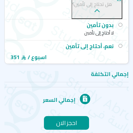
والمؤسسات الأكاديمية الدولية (
IALC
) منذ عام 1998م.
هل تحتاج إلى تأمين؟
اعتماد (
Qualiopi
) وهي شهادة تمنحها الجهات
المعتمدة لمراكز التدريب المهني واللغوي في فرنسا.
بدون تأمين
لماذا دراسة اللغة الإنجليزية في معهد إيتوال للغات
لا أحتاج إلى تأمين
بيئة تعليمية مثالية.
نعم، أحتاج إلى تأمين
برامج مُصممة بالكامل على يد مدرسين متخصصين
وحاصلين على شهادات عليا في تعليم الفرنسية كلغة
/ اسبوع
351
أجنبية.
منهج تواصلي قائم على المشاركة الفعالة للطالب.
برامج متوافقة مع الإطار الأوروبي المرجعي الموحد
إجمالي التكلفة
للغات (
CEFR
).
متابعة دورية وتقييم شخصي لكل طالب.
انغماس ثقافي حقيقي في باريس: رحلات، ورش عمل،
واكتشافات.
إجمالي السعر
احجز الان