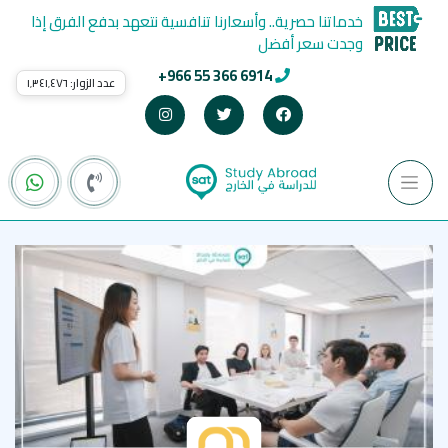
خدماتنا حصرية.. وأسعارنا تنافسية نتعهد بدفع الفرق إذا
وجدت سعر أفضل
+966 55 366 6914
عدد الزوار:
١٬٣٤١٬٤٧٦