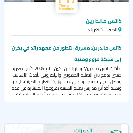
ذاتس ماندارين
الصين - شنغهاي
ذاتس ماندرين: مسيرة التطور من معهد رائد في بكين
إلى شبكة فروع وطنية
بدأت "ذاتس ماندرين" رحلتها من بكين عام 2005 كأول معهد
صيني يدمج بين التعليم الحضوري والإلكتروني بأحدث الأساليب،
وحصل على ترخيص رسمي من وزارة التعليم الصينية، لينمو
ويصبح أحد أبرز مدارس تعليم الصينية بفروعها المنتشرة في عدة
مدن صينية وطلابها القادمين من جميع أنحاء العالم؛ ففي
عام 2010، ومع ازدياد الإقبال على التعلم عبر الإنترنت، أطلق
المعهد منصته الإلكترونية "نيهاو كافيه"، ثم افتتح فرعه في
شنغهاي عام 2011، تلاه فرعان جديدان في تشنغدو
وهانغتشو عام 2022، ثم فرع في سوتشو عام 2024، ليقدّم
المعهد دورات متنوعة (في فصول جماعية مكثفة، دوام جزئي،
الدورات