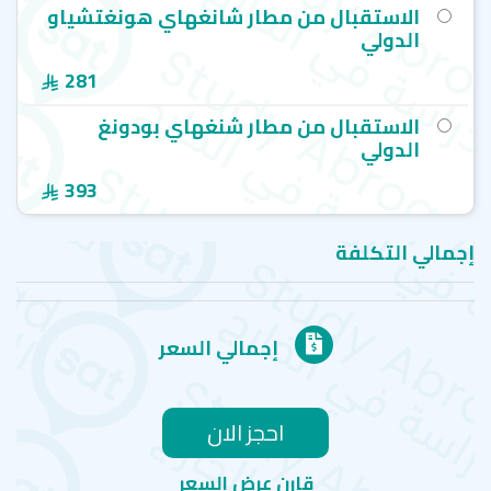
تعلمك هو الأولوية المطلقة. المعهد ينحصر عمله في
الاستقبال من مطار شانغهاي هونغتشياو
تدريس اللغة الصينية حصريًا، مما يعني عدم الانشغال
الدولي
بلغات أو خدمات إضافية.
281
الاستقبال من مطار شنغهاي بودونغ
الدولي
393
إجمالي التكلفة
إجمالي السعر
احجز الان
قارن عرض السعر