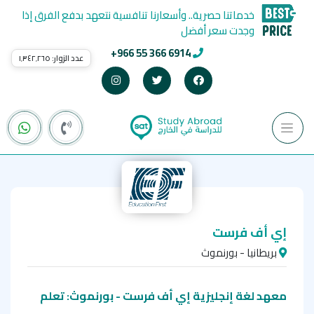
خدماتنا حصرية.. وأسعارنا تنافسية نتعهد بدفع الفرق إذا
وجدت سعر أفضل
+966 55 366 6914
عدد الزوار:
١٬٣٤٢٬٢٦٥
إي أف فرست
بريطانيا - بورنموث
معهد لغة إنجليزية إي أف فرست - بورنموث: تعلم