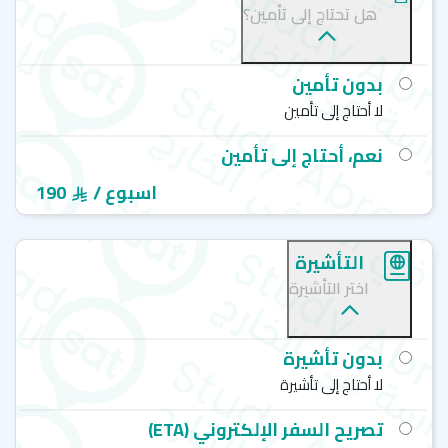
هل تحتاج إلى تأمين؟
افضل معاهد انجليزي في بريطانيا
إي أف فرست - أكسفورد - EF Education First
إي أف فرست - لندن - EF Education First
بدون تأمين
نيو كوليدج جروب -ليفربول - New College Group (ncg)
لا أحتاج إلى تأمين
ستافورد هاوس - لندن - Stafford House
نعم، أحتاج إلى تأمين
/ اسبوع
190
التأشيرة
اختر التأشيرة
بدون تأشيرة
لا أحتاج إلى تأشيرة
تصريح السفر الإلكتروني (ETA)