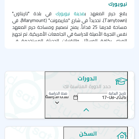
نيويورك
يقع حرم المعهد ب
مدينة نيويورك
في بلدة "تاريتاون"
(
Tarrytown
)، تحديداً في شارع "ماريمونت" (
Marymount
)، في
مساحة قدرها 25 فداناً. يمنح تصميم ومساحة حرم المعهد
نفس التجربة الأصيلة للدراسة في الجامعات الأمريكية. تم تجهيز
المبنى بكافة الوسائل والتقنيات الحديثة المستخدمة في
التدريس. استكشف مدينة نيويورك عبر خدمة سكك حديد "مترو
نورث" (
Metro North train
) والتي تغطي جميع أنحاء المدينة.
يبعد حرم المعهد عن سلسلة المطاعم والمقاهي والمحلات
التجارية حوالي 10 دقائق مشياً على الأقدام.
الدورات
دورات اللغة الانجليزية في امريكا
حدد الدورة المناسبة لك
تاريخ البداية
مدة الدراسة
تساعد الدورات والبرامج التي يُقدمها المعهد على تطوير
مدة الدراسة
مهارات الطلبة اللغوية، والتي تساعدهم على مواصلة رحلة
التعليم، والتزود بمهارات مختلفة في حياتهم الأكاديمية أو
المهنية، كما تساهم تلك الدورات على تكوين علاقات قوية مع
زملائهم تستمر معهم حتى بعد نهاية البرنامج التدريبي. فيما
يلي باقة من أهم الدورات التي يُقدمها معهد "إي أف" EF
السكن
Education First بالتعاون مع
شركات سات للاستشارات