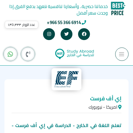
خدماتنا حصرية.. وأسعارنا تنافسية نتعهد بدفع الفرق إذا
وجدت سعر أفضل
+966 55 366 6914
عدد الزوار:
١٬٣٤١٬٣٣٣
إي أف فرست
امريكا - نيويورك
تعلم اللغة في الخارج - الدراسة في
إي أف فرست -