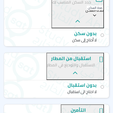
حدد السكن المناسب لك
الأكاديمية
:
مدة السكن
مدة السكن
دورة اللغة الإنجليزية العامة
دورة اللغة الإنجليزية العامة المكثفة والشبه مكثفة
دورة اللغة الإنجليزية في الأعمال
بدون سكن
لا أحتاج إلى سكن
دورة الإعداد لامتحان آيلتس
دورة الإعداد لامتحان كامبردج
استقبال من المطار
يمكنك اختيار افضل دورة لتعلم اللغة الانجليزية من بين الدورات
التي يُقدمها معهد "إي أف"
EF Education First
بالتعاون مع
الاستقبال والتوديع في المطار
شركة سات للاستشارات الأكاديمية
الجدير بالذكر أن المعهد لا يُقدم دورات انجليزي مجانية وإذا كنت
بدون استقبال
ترغب في الحصول على دورات انجليزي عن بعد؛ يمكنك التواصل
مع
إدارة سات
.
لا احتاج الى استقبال
فروع معهد إي أف فرست في امريكا
التأمين
إي أف فرست - هونولولو - EF Education First