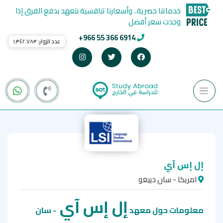
خدماتنا حصرية.. وأسعارنا تنافسية نتعهد بدفع الفرق إذا
وجدت سعر أفضل
+966 55 366 6914
عدد الزوار:
١٬٣٤٢٬٧٨٣
إل إس آي
امريكا - سان دييغو
إل إس آي
معلومات حول معهد
- سان