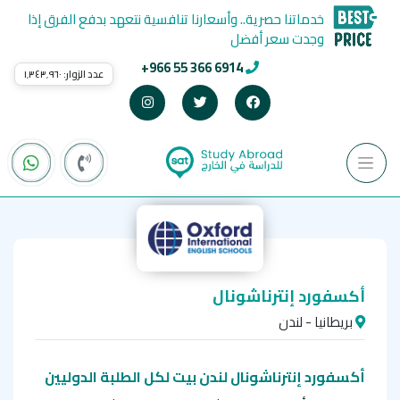
خدماتنا حصرية.. وأسعارنا تنافسية نتعهد بدفع الفرق إذا
وجدت سعر أفضل
+966 55 366 6914
عدد الزوار:
١٬٣٤٣٬٩٦٠
أكسفورد إنترناشونال
بريطانيا - لندن
أكسفورد إنترناشونال لندن بيت لكل الطلبة الدوليين