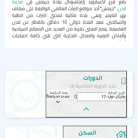
يقع فرع أكسفورد إنترناشونال ببلدة جرينتش في
مدينة
لندن
. "جرنتش" أحد مواقع التراث العالمي الواقعة على ضفاف
نهر التايمز، وهي بلدة مثالية لمحبي التراث من الطلبة
والسائحين. تبعد البلدة حوالي 10 دقائق بالقطار عن لندن
العاصمة. يتميز المبنى بقربه من العديد من المعالم السياحية
وأماكن الترفيه والمحال التجارية التي تلبي كافة احتياجات
الطلبة.
يُعد معهد "أكسفورد إنترناشونال" بيت لكل الطلبة الدوليين، حيث
يبذل المتخصصون وخبراء اللغة في توفير أحدث طرق التدريس
التفاعلي الذي يساعد الطبة على تطوير مهاراتهم اللغوية
اليومية المطلوبة. يسعد فريق العمل بالمعهد بتوفير فرصة
الدورات
لتعلم اللغة الإنجليزية للطلبة في أجواء ممزوجة بالتجربة الثقافة
حدد الدورة المناسبة لك
الرائعة والتي ستساعدهم على الوصول إلى أهدافهم الشخصية
تاريخ البداية
مدة الدراسة
والمهنية.
مدة الدراسة
برامج اللغة الانجليزية في معهد
أكسفورد
إنترناشونال لندن
السكن
دورة اللغة الإنجليزية العامة