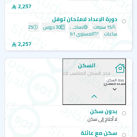
Mentor Language Institute - لوس أنجلوس
2,257
كاليفورنيا لانجويدج - لوس أنجلوس - California Language
Academy
دورة الإعداد لامتحان توفل
إف إل أس إنترناشيونال - لوس أنجلوس - FLS International
15 سنوات
صباحي
30 دروس
25
إي إل إس - مقاطعة لوس أنجلوس - ELS School
ساعات
المستوى b1
كينجز إديوكيشن- لوس أنجلوس - kings education
2,257
السكن
حدد السكن المناسب لك
مدة السكن
مدة السكن
بدون سكن
لا أحتاج إلى سكن
سكن مع عائلة