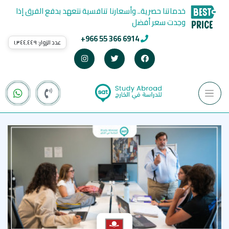
خدماتنا حصرية.. وأسعارنا تنافسية نتعهد بدفع الفرق إذا
وجدت سعر أفضل
+966 55 366 6914
عدد الزوار:
١٬٣٤٤٬٤٤٩