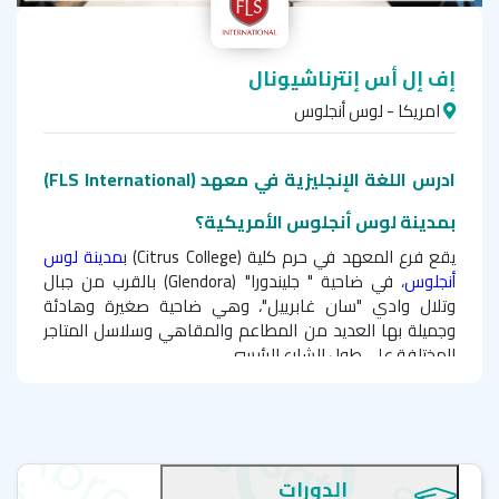
إف إل أس إنترناشيونال
امريكا - لوس أنجلوس
ادرس اللغة الإنجليزية في معهد (FLS International)
بمدينة لوس أنجلوس الأمريكية؟
يقع فرع المعهد في حرم كلية (
Citrus College
) ب
مدينة لوس
أنجلوس
، في ضاحية " جليندورا" (
Glendora
) بالقرب من جبال
وتلال وادي "سان غابرييل"، وهي ضاحية صغيرة وهادئة
وجميلة بها العديد من المطاعم والمقاهي وسلاسل المتاجر
المختلفة على طول الشارع الرئيسي.
يُقدم المعهد تجربة تعليمية فريدة في واحدة من أقدم الكليات
التي تأسست في عام 1915م في ولاية كاليفورنيا. يقدم
المعهد العديد من الأنشطة والبرامج داخل حرم المعهد
وخارجه مثل: الأنشطة الرياضية حيث يمتلك المعهد حمام
الدورات
السباحة ذو الحجم الأولمبي، وملعب جولف، بالإضافة إلى