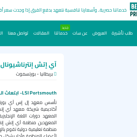
خدماتنا حصرية.. وأسعارنا تنافسية نتعهد بدفع الفرق إذا وجدت سعر أ
جديد
طلب تأشيرة
العروض
عن سات
خدماتنا
المقالات
تواصل معنا
ال
آي إتش إنترناشيونا
بريطانيا - بورتسموث
LSI Portsmouth- ابتعاث اللغات
أكاديمية شريكة معهد آي إت
المعهد دورات اللغة الإنجليز
المعهدين منظمة آي إتش إنت
لأعضاء المنظمة وتُدار بشكل مس