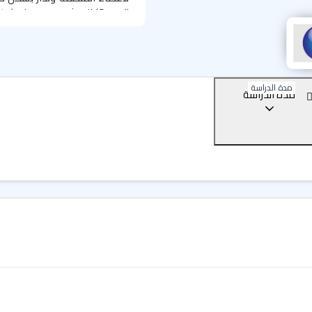
Council
) المنشور في مجلة (
tte
Portsmouth
) 100% من ن
الدوليين.
يقوم فريق معهد
ortsmouth
والسمعة الجيدة؛ فهو نتاج تطب
مدة الدراسة
مدة الدراسة
خلق بيئة آمنة للطلبة الدوليين
المعهد من خدمات أكاديمية. ا
هاوس
(IHWO)
تشترك في رؤية و
التدريس العالمية.
أين يقع فرع LSI Portsmouth
يقع فرع معهد
I Portsmouth
بورتسموث (
 of Portsmouth
Montgomery Way
مخصصة لاستراحة، وأماكن مخص
ومكتبة صوتية وكتب للإطلاع وا
يقع المعهد بالقرب من الشاطئ 
تشتهر مدينة "بورتسموث" بإنها