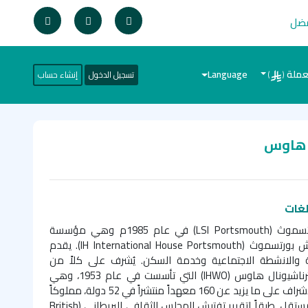
فضل
عملة
Language
تسجيل الدخول
إنشاء حساب
)
(
ل هاوس
تأسس معهد إل إس آي بورتسموث (LSI Portsmouth) في عام 1985م وهي مؤسسة
ش بورتسموث (
IH International House Portsmouth
). يقدم
ية والانشطة الاجتماعية وخدمة السكن. يُشرف على كلاً من
رناشيونال هاوس
(IHWO)
التي تأسست في عام 1953، وهي
منظمة تعليمية دولية تقوم بالإشراف على ما يزيد عن 160 معهداً منتشراً في 52 دولة، مملوكاً
تقل. طبقاً لتقرير تفتيش المجلس الثقافي البريطاني (
British