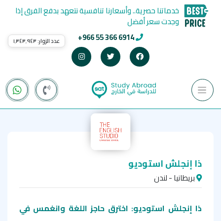
خدماتنا حصرية.. وأسعارنا تنافسية نتعهد بدفع الفرق إذا
وجدت سعر أفضل
+966 55 366 6914
عدد الزوار:
١٬٣٤٣٬٩٤٣
ذا إنجلش استوديو
بريطانيا - لندن
ذا إنجلش استوديو: اخترق حاجز اللغة وانغمس في