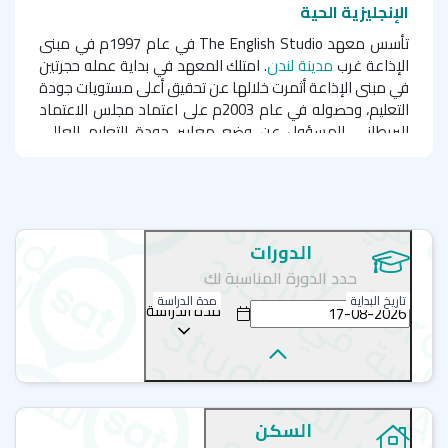
الإنجليزية الحية
تأسس معهد The English Studio في عام 1997م في مبنى
الإذاعة غرب
مدينة لندن
. امتلك المعهد في بداية عمله حجرتين
في مبنى الإذاعة أثمرت خلالها عن تحقيق أعلى مستويات جودة
التعليم، وحصوله في عام 2003م على اعتماد مجلس الاعتماد
البريطاني المسؤول عن وضع معايير جودة التعليم العالي.
يمتلك المعهد ثلاثة فروع: فرع في لندن، و
فرع في أوكسفورد
،
وآخر في دبلن.
معلومات حول معهد ذا إنجلش استوديو مدينة لندن
الدورات
يقع المعهد في شارع المتاحف (
Museum St
) الواقع في جنوب
حدد الدورة المناسبة لك
مدينة لندن، حيث يحتل مبنى روسكن هاوس التاريخي (
Ruskin
House
تاريخ البداية
مدة الدراسة
). يتميز الموقع بقربه من محطة مترو أنفاق
مدة الدراسة
(
Tottenham Court Road
) وبقربه من المتحف البرياني. يتمتع
تصميم مبنى المعهد بأجوائه التاريخية، وفصوله الكبيرة المزودة
بأحدث الوسائل التعليمية مثل: الصبورة الذكية.
يوجد بالمبنى أماكن مخصصة لتناول الطعام واستراحة الطلبة
السكن
وانترنت هوائي. لقد ساعدت الأنشطة الرياضية البرامج