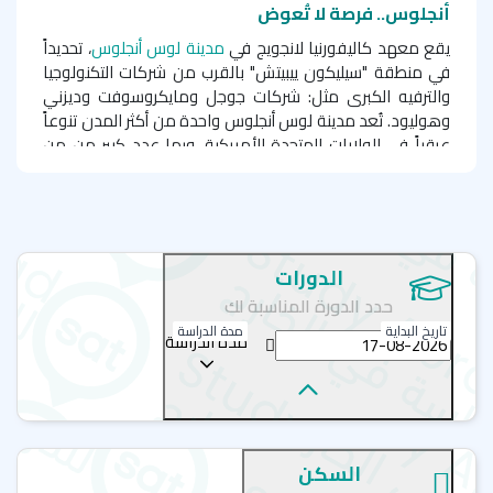
أنجلوس.. فرصة لا تُعوض
يقع معهد كاليفورنيا لانجويج في
مدينة لوس أنجلوس
، تحديداً
في منطقة "سيليكون ييبيتش" بالقرب من شركات التكنولوجيا
والترفيه الكبرى مثل: شركات جوجل ومايكروسوفت وديزني
وهوليود. تُعد مدينة لوس أنجلوس واحدة من أكثر المدن تنوعاً
عرقياً في الولايات المتحدة الأمريكية، وبها عدد كبير من من
الفنانين، والكتاب، وصانعي الأفلام، والممثلين، والموسيقيين.
تتمتع لوس أنجلوس بشواطئها المذهلة ومعالمها السياحية
مثل: هوليود، وممشى المشاهير، وبيفرلي هيلز.
دورات اللغة الانجليزية في معهد كاليفورنيا لانجويج |
الدورات
حدد الدورة المناسبة لك
سات للقبولات
تاريخ البداية
مدة الدراسة
مدة الدراسة
دورة اللغة الإنجليزية العامة
دورة اللغة الإنجليزية العامة المكثفة وشبه المكثفة
دورة الإعداد لامتحان آيلتس
السكن
الدورة المكثفة في الإعداد لامتحان آيلتس