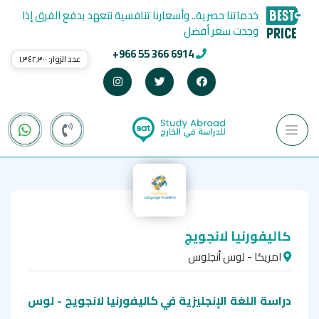
خدماتنا حصرية.. وأسعارنا تنافسية نتعهد بدفع الفرق إذا
وجدت سعر أفضل
+966 55 366 6914
عدد الزوار:
١٬٣٤٢٬٣٠٠
كاليفورنيا لانجويج
امريكا - لوس أنجلوس
دراسة اللغة الإنجليزية في كاليفورنيا لانجويج - لوس