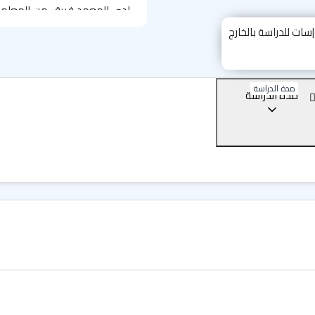
لدى المعهد فريق من المعلمين ا
يوفر المعهد دورات تعليم اللغة 
ودورات لغة انجليزية مكثفة وبر
لتعلم اللغة الانجليزية من بين ا
الأكاديمية
.
مدة الدراسة
مدة الدراسة
تصفح معاهد اللغة الانجليزي
يو سي دي - دبلن - UCD English Language Academy
إميرالد- دبلن - Emerald Cultural Institute
إنترناشيونال سكول - دبلن - The International School of English (ISE)
سي اي اس - دبلن - CES School