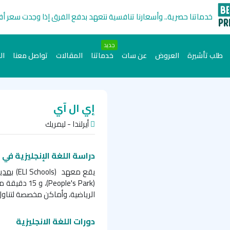
خدماتنا حصرية.. وأسعارنا تنافسية نتعهد بدفع الفرق إذا وجدت سعر أ
جديد
طلب تأشيرة
العروض
عن سات
خدماتنا
المقالات
تواصل معنا
ال
إي ال آي
أيرلندا - ليمريك
دراسة اللغة الإنجليزية في
s
يقع معهد (
ELI Schools
) ب
مدين
(
People's Park
)، و 15 دقيقة من قلعة (
الرياضية، وأماكن مخصصة لتناول
دورات اللغة الانجليزية