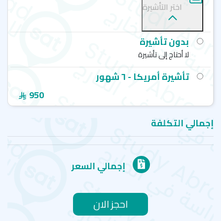
دورات اللغة الانجليزية
اختر التأشيرة
يُقدم المعهد مجموعة متنوعة من دورات اللغة الإنجليزية التي
تُناسب جميع المستويات والأهداف، ومنها:
بدون تأشيرة
دورة اللغة الإنجليزية العامة
لا أحتاج إلى تأشيرة
دورة اللغة الإنجليزية العامة المكثفة
تأشيرة أمريكا - ٦ شهور
دورة اللغة الإنجليزية في الأعمال
950
دورات الإعداد لاختبار TOEFL
إجمالي التكلفة
معاهد دراسة اللغة في امريكا-سان دييغو
كونيكت إنجلش - سان دييغو - Connect English language
institute
إجمالي السعر
(CEL) COLLEGE OF ENGLISH LANGUAGE - سان دييغو -
باسيفيك بيتش
CEL- COLLEGE OF ENGLISH LANGUAGE - سان دييغو - داون
تاون
احجز الان
كاليفورنيا لانجويدج - سان دييغو - California Language