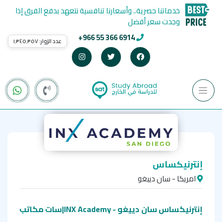
خدماتنا حصرية.. وأسعارنا تنافسية نتعهد بدفع الفرق إذا
وجدت سعر أفضل
+966 55 366 6914
عدد الزوار:
١٬٣٤٥٬٣٥٧
إنترنيكساس
امريكا - سان دييغو
إنترنيكساس سان دييغو - INX Academy|سات مكاتب